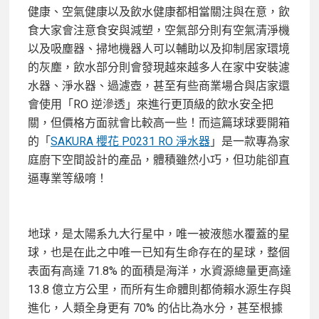
健康、空氣健康以及飲水健康都相當關注與在意，飲
食大家會注意食安與減塑，空氣部分則有空氣清淨機
以及吸塵器、掃地機器人可以輔助以及抑制居家環境
的灰塵，飲水部分則會發現越來越多人在家中安裝濾
水器、淨水器、過濾壺，甚至有些商業場合與店家還
會使用「RO 逆滲透」來進行更頂級的飲水安全把
關，但價格方面就會比較高一些！而這篇球球要開箱
的「
SAKURA 櫻花 P0231 RO 淨水器
」是一款專為家
庭廚下空間設計的產品，體積雖然小巧，但功能卻直
逼專業等級唷！
地球，是太陽系九大行星中，唯一被液態水覆蓋的星
球，也是在此之中唯一已知有生命存在的星球，整個
表面有高達 71.8% 的面積是海洋，水資源總量更高達
13.8 億立方公里，而所有生命體則都倚賴水源生存與
進化，人類全身更有 70% 的佔比為水分，甚至根據