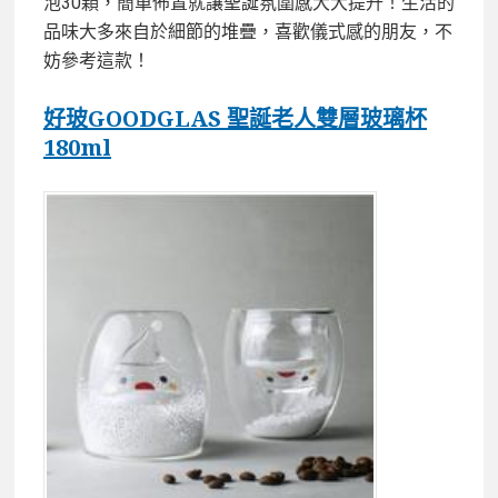
泡30顆，簡單佈置就讓聖誕氛圍感大大提升！生活的
品味大多來自於細節的堆疊，喜歡儀式感的朋友，不
妨參考這款！
好玻GOODGLAS 聖誕老人雙層玻璃杯
180ml