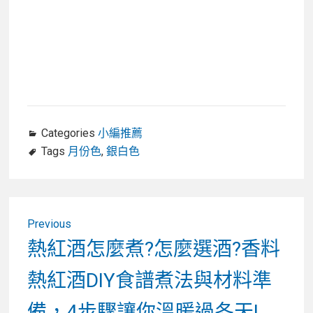
Categories
小編推薦
Tags
月份色
,
銀白色
文
Previous
章
Previous
熱紅酒怎麼煮?怎麼選酒?香料
post:
導
熱紅酒DIY食譜煮法與材料準
覽
備，4步驟讓你溫暖過冬天!