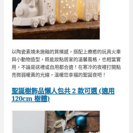
以陶瓷素燒未施釉的質樸感，搭配上療癒的玩具火車
與小動物造型，既能妝點居家的溫馨風格，也相當實
用，不論是送禮或自用都合適！在寒冷的夜裡打開點
亮微弱暖黃的光線，溫暖您幸福的聖誕夜吧！
聖誕樹飾品懶人包共 2 款可選 (適用
120cm 樹體)