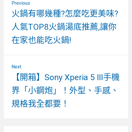
Previous
章
Previous
火鍋有哪幾種?怎麼吃更美味?
post:
導
人氣TOP8火鍋湯底推薦,讓你
覽
在家也能吃火鍋!
Next
Next
【開箱】Sony Xperia 5 III手機
post:
界「小鋼炮」！外型、手感、
規格我全都要！