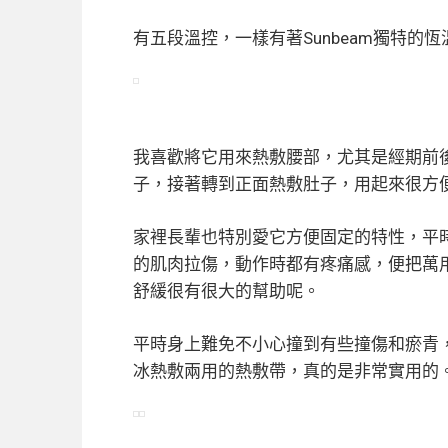
有五段溫控，一樣有著Sunbeam獨特的
我喜歡將它用來熱敷腰部，尤其是經期前
子，接著轉到正面熱敷肚子，用起來很方
家裡長輩也特別愛它方便固定的特性，平
的肌肉拉傷，動作時都有疼痛感，便把萬
舒緩很有很大的幫助呢。
平時身上難免不小心撞到有些撞傷和瘀青
冰熱敷兩用的熱敷帶，真的是非常實用的