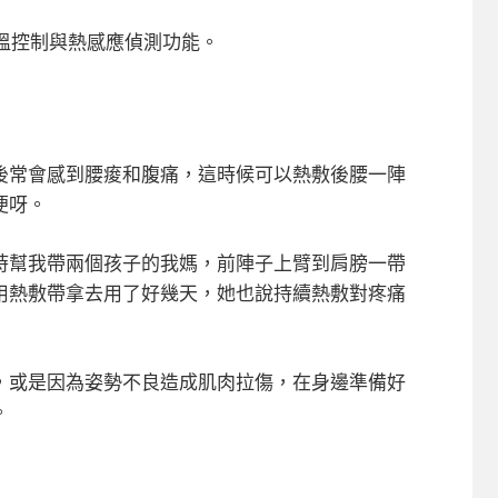
恆溫控制與熱感應偵測功能。
後常會感到腰痠和腹痛，這時候可以熱敷後腰一陣
便呀。
時幫我帶兩個孩子的我媽，前陣子上臂到肩膀一帶
用熱敷帶拿去用了好幾天，她也說持續熱敷對疼痛
，或是因為姿勢不良造成肌肉拉傷，在身邊準備好
。