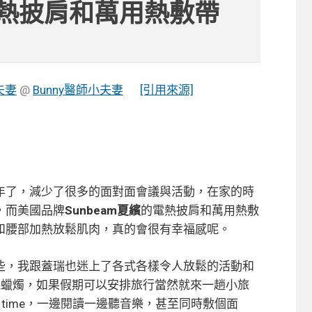
電熱披肩和萬用熱敷帶
夫妻
@
Bunny醫師小夫妻
[引用來源]
年了，減少了很多的面對面會議與活動，在家的時
，而美國品牌
Sunbeam夏繽
的電熱披肩和萬用熱敷
和腰部加熱放鬆肌肉，真的會很有幸福感呢。
些，我跟蓋瑞也迷上了各式各樣令人放鬆的活動和
氛蠟燭，如果假期可以安排旅行當然就來一趟小旅
time，一邊閱讀一邊聽音樂，甚至同時敷個面