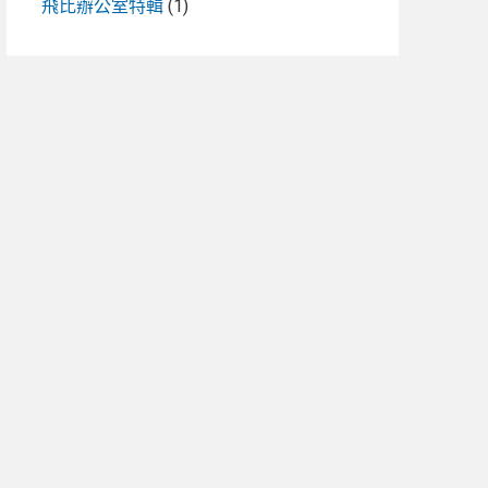
飛比辦公室特輯
(1)