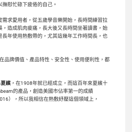
以撫慰忙碌下疲倦的自己。
度需求愛用者，從五歲學音樂開始，長時間練習拉
誤，造成肌肉痠痛，長大後又長時間坐著讀書，始
是長年使用熱敷帶的，尤其這幾年工作時間長，也
在品牌價值、產品特性、安全性、使用便利性，都
m夏繽
，在1908年就已經成立，而這百年來夏繽十
beam的產品，創造
美國市佔率第一
的成績
ing July 2016），所以我相信在熱敷紓壓這個領域上，