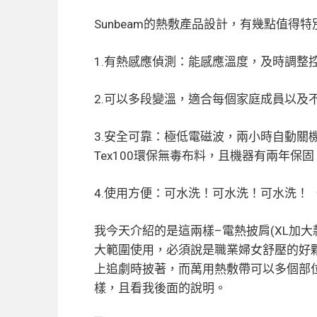
Sunbeam的熱敷產品設計，有幾點值得
1.有
熱感應偵測：
能感應溫度，及時調整
2.可以
多段變溫
，適合每個家庭成員以及
3.安全可靠：
極低電磁波
，兩小時
自動關
Tex100環保無毒布料，且機器有
兩年保固
4.使用方便：
可水洗
！可水洗！可水洗！
我今天介紹的是這兩樣–電熱披肩(XL加大
大範圍使用，必須說是職業婦女舒壓的好
上追劇時披著，而萬用熱敷帶可以多個部
樣，且看我後面的說明。