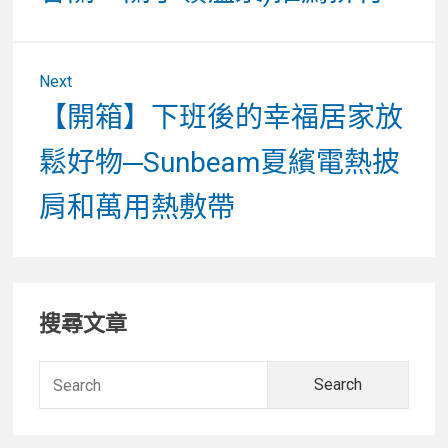
Next
Next
【開箱】下班後的幸福居家放
post:
鬆好物─Sunbeam夏繽電熱披
肩和萬用熱敷帶
Primary
搜尋文章
Sidebar
Searc
for: