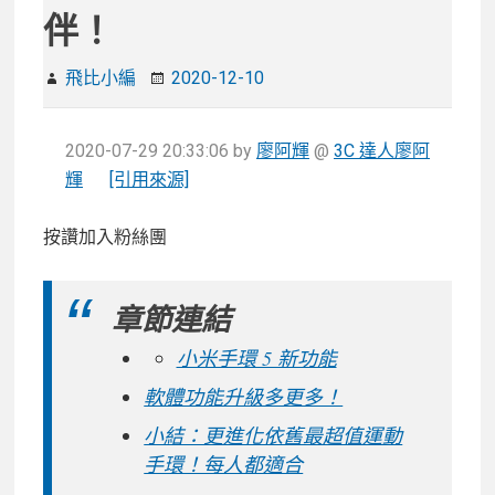
伴！
飛比小編
2020-12-10
2020-07-29 20:33:06
by
廖阿輝
@
3C 達人廖阿
輝
[引用來源]
按讚加入粉絲團
章節連結
小米手環 5 新功能
軟體功能升級多更多！
小結：更進化依舊最超值運動
手環！每人都適合