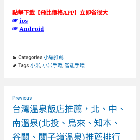
點擊下載【飛比價格APP】立即省很大
☞
ios
☞
Android
Categories
小編推薦
Tags
小米
,
小米手環
,
智能手環
文
Previous
章
Previous
台灣溫泉飯店推薦，北、中、
post:
導
南溫泉(北投、烏來、知本、
覽
谷關、關子嶺溫泉)推薦排行