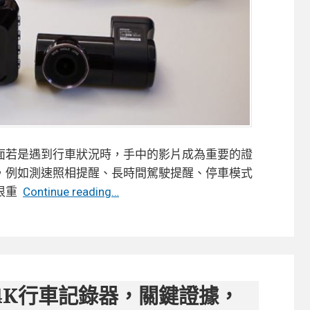
面若是遇到行車狀況時，手中的影片成為重要的證
，例如測速照相提醒、長時間駕駛提醒、停車模式
【開
很重
Continue reading…
箱】
快
譯
通
Abee
0 4K行車記錄器，關鍵證據，
V73GH