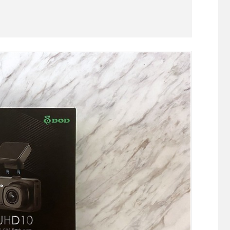
GPS
行
車
記
錄
器
feat.
Mio
791DS、
大
通
HR7
綜
合
評
比