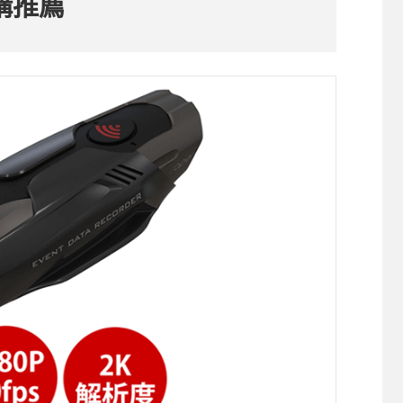
購推薦
記
錄
器，
關
鍵
證
據，
日
夜
都
掌
握！