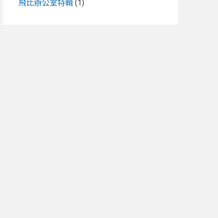
飛比辦公室特輯
(1)