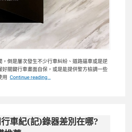
聞，倒是屢次發生不少行車糾紛、道路逼車或是逆
握好關鍵行車畫面自保，或是能提供警方檢調一些
【開
使用
Continue reading…
箱】
DOD
UHD10
4K
行
行車紀(記)錄器差別在哪?
車