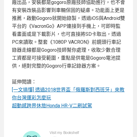
廠出品，安裝都是gogoro原廠技師協助進行，也不會
有安裝改裝品影響到車輛保固的疑慮。功能面上更是
推薦，啟動Gogoro就開始錄製，透過iOS與Android雙
平台的《VacronGo》APP連接到手機上，可即時監
看畫面或是下載影片，也可直接將SD卡取出，透過
PC來讀取。整套《1080P VACRON》前鏡頭行車記
錄器走線都是Gogoro技師幫你處理，收取少數合理
工資都是可接受範圍，重點是供電是Gogoro電池提
供，絕對完整的Gogoro行車記錄器方案。
延伸閱讀：
[一文搞懂] 透過2018世界盃「俄羅斯對西班牙」來教
你台灣運彩怎麼玩
超動感跨界休旅Honda HR-V二刷試駕