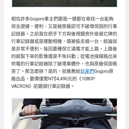
相信許多Gogoro車主們跟我一樣都在尋找一台能夠
保全證據、便利、又是被原廠認可不破壞保固的行車
記錄器。之前我在把手下方與後視鏡旁外掛過它牌的
行車記錄器或是運動相機，還被偷走過一台，結論就
是非常不便利。每回要確保它滿電才能上路，上路後
的錄製下來的影像還是不免抖動；從電池接線路出來
供電的行車記錄器除了破壞車體外，也與原廠保固衝
突了。那怎麼辦？是的，就推薦給
玩家們
Gogoro原
廠出品，要價僅需NT$4,490元的《1080P
VACRON》前鏡頭行車記錄器。