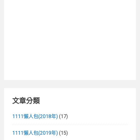
練
好
方
法
Ｘ
KUKU
酷
咕
鴨
超
好
眠
文章分類
成
長
1111懶人包(2018年)
(17)
包
巾
1111懶人包(2019年)
(15)