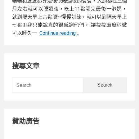
輪輪和波波都算是很快睡過夜的寶寶，大約都在三個
月左右就可以睡過夜，晚上11點喝完最後一泡奶，
就到隔天早上六點囉~慢慢訓練，就可以到隔天早上
七點!!!我只能說真的很感謝他們， 讓拔拔麻麻稍微
【開
可以睡久一
Continue reading…
箱】
寶
Primary
寶
搜尋文章
要
Sidebar
怎
麼
Searc
睡
for:
過
夜
呢？！
贊助廣告
分
享
訓