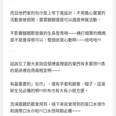
而且他們家的包巾是上窄下寬設計，不用擔心寶寶的
活動會被侷限，寶寶腳腳還是可以適度伸展活動，
不影響髖關節發展的生長發育唷~~~精打細算的媽媽
是不是覺得很可以，整個就是心動啊~~~哈哈哈!!!
話說忘了跟大家說這個禮盒裡面的東西有多實用!!!真
的是送禮自用兩相宜啊~~~
有最重要的」包巾」，還有手套和腳套、帽子，這是
新生兒必備的啊!!!紗布巾有大有小很方便，
洗澡跟餵奶都會用到，接下來就會用到的是口水領巾
和揹帶口水巾啦!!!口水怪時期必備~~~