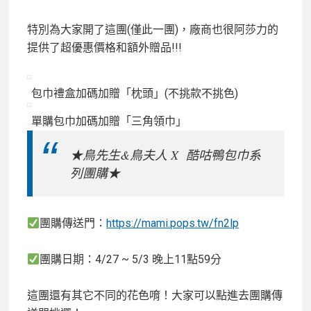
特別為大家開了這團(僅此一團)，廠商也很阿莎力的
提供了超優惠價格和額外贈品!!!
包巾禮盒加碼加贈「枕頭」(不挑款不挑色)
單購包巾加碼加贈「三角領巾」
★鳥先生&鳥夫人 X 酷咕鴨包巾系
列團購★
團購傳送門：
https://mami.pops.tw/fn2lp
團購日期：4/27 ~ 5/3 晚上11點59分
這團還有其它不同的花色唷！大家可以點進去團購傳