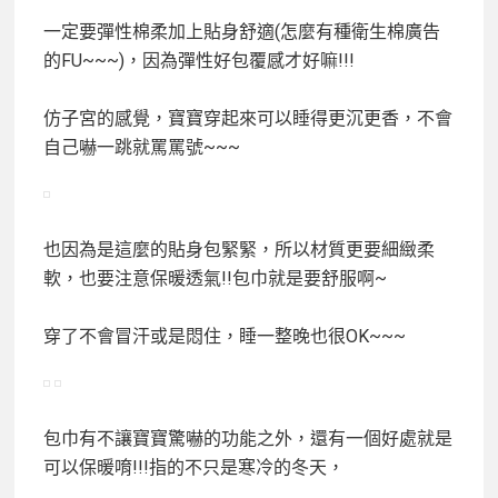
一定要彈性棉柔加上貼身舒適(怎麼有種衛生棉廣告
的FU~~~)，因為彈性好包覆感才好嘛!!!
仿子宮的感覺，寶寶穿起來可以睡得更沉更香，不會
自己嚇一跳就罵罵號~~~
也因為是這麼的貼身包緊緊，所以材質更要細緻柔
軟，也要注意保暖透氣!!包巾就是要舒服啊~
穿了不會冒汗或是悶住，睡一整晚也很OK~~~
包巾有不讓寶寶驚嚇的功能之外，還有一個好處就是
可以保暖唷!!!指的不只是寒冷的冬天，