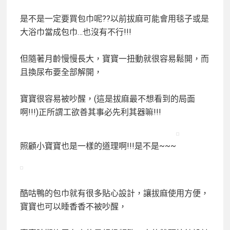
是不是一定要買包巾呢??以前拔麻可能會用毯子或是
大浴巾當成包巾…也沒有不行!!!
但隨著月齡慢慢長大，寶寶一扭動就很容易鬆開，而
且換尿布要全部解開，
寶寶很容易被吵醒，(這是拔麻最不想看到的局面
啊!!!)正所謂工欲善其事必先利其器嘛!!!
照顧小寶寶也是一樣的道理啊!!!是不是~~~
酷咕鴨的包巾就有很多貼心設計，讓拔麻使用方便，
寶寶也可以睡香香不被吵醒，