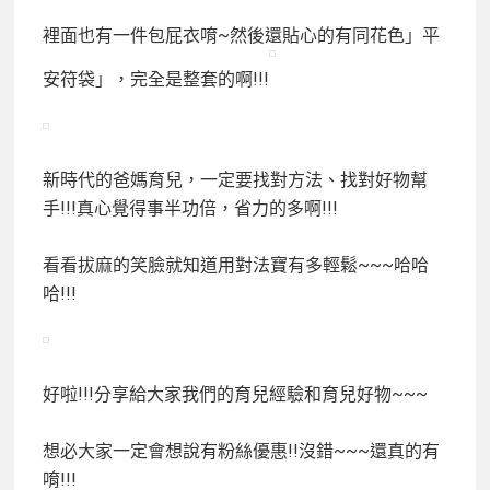
裡面也有一件包屁衣唷~然後還貼心的有同花色」平
安符袋」，完全是整套的啊!!!
新時代的爸媽育兒，一定要找對方法、找對好物幫
手!!!真心覺得事半功倍，省力的多啊!!!
看看拔麻的笑臉就知道用對法寶有多輕鬆~~~哈哈
哈!!!
好啦!!!分享給大家我們的育兒經驗和育兒好物~~~
想必大家一定會想說有粉絲優惠!!沒錯~~~還真的有
唷!!!