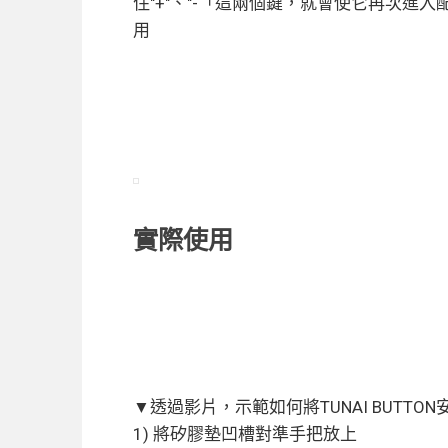
住"+"、"-「這兩個鍵，就會使它再次進
用
實際使用
▼透過影片，示範如何將TUNAI BUTTO
1) 將矽膠墊凹槽對準手把放上