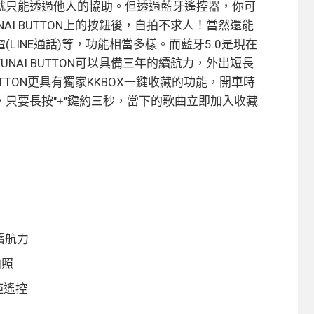
就只能透過他人的協助。但透過藍牙遙控器，你可
AI BUTTON上的按鈕後，自拍不求人！當然還能
LINE通話)等，功能相當多樣。而藍牙5.0是現在
NAI BUTTON可以具備三年的續航力，外出短長
UTTON更具有獨家KKBOX一鍵收藏的功能，開車時
只要長按"+"鍵約三秒，當下的歌曲立即加入收藏
長續航力
拍照
距遙控