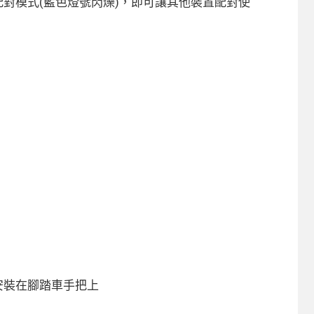
入配對模式(藍色燈號閃爍)，即可讓其他裝置配對使
N安裝在腳踏車手把上