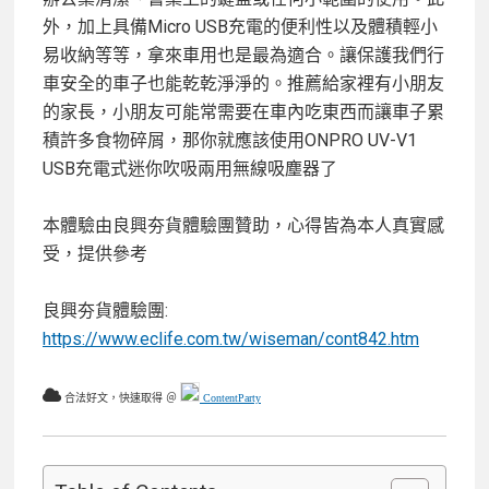
外，加上具備Micro USB充電的便利性以及體積輕小
易收納等等，拿來車用也是最為適合。讓保護我們行
車安全的車子也能乾乾淨淨的。推薦給家裡有小朋友
的家長，小朋友可能常需要在車內吃東西而讓車子累
積許多食物碎屑，那你就應該使用ONPRO UV-V1
USB充電式迷你吹吸兩用無線吸塵器了
本體驗由良興夯貨體驗團贊助，心得皆為本人真實感
受，提供參考
良興夯貨體驗團:
https://www.eclife.com.tw/
wiseman
/cont842.htm
合法好文，快速取得 ＠
ContentParty