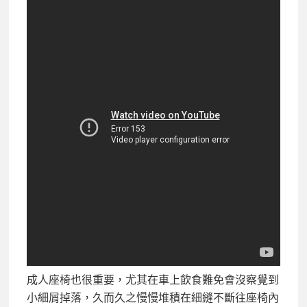
成人座椅也很重要，尤其在車上飲食難免會沒察覺到
小細屑掉落，久而久之慢慢堆積在細縫不斷往座椅內