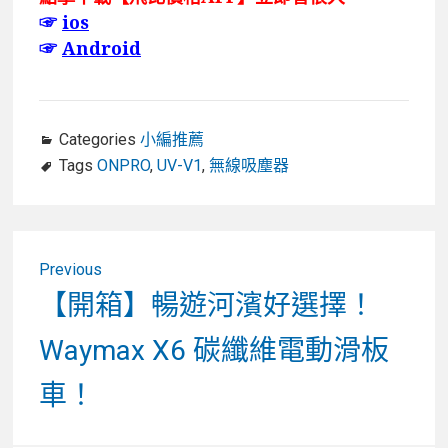
☞
ios
☞
Android
Categories
小編推薦
Tags
ONPRO
,
UV-V1
,
無線吸塵器
文
Previous
章
Previous
【開箱】暢遊河濱好選擇！
post:
導
Waymax X6 碳纖維電動滑板
覽
車！