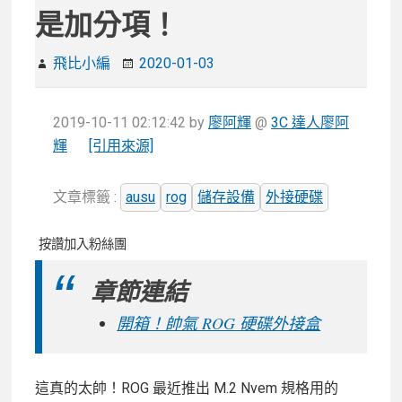
是加分項！
飛比小編
2020-01-03
2019-10-11 02:12:42
by
廖阿輝
@
3C 達人廖阿
輝
[引用來源]
文章標籤 :
ausu
rog
儲存設備
外接硬碟
按讚加入粉絲團
章節連結
開箱！帥氣 ROG 硬碟外接盒
這真的太帥！ROG 最近推出 M.2 Nvem 規格用的