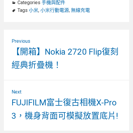
Categories
手機與配件
Tags
小米
,
小米行動電源
,
無線充電
文
Previous
章
Previous
【開箱】Nokia 2720 Flip復刻
post:
導
經典折疊機！
覽
Next
Next
FUJIFILM富士復古相機X-Pro
post:
3，機身背面可模擬放置底片!