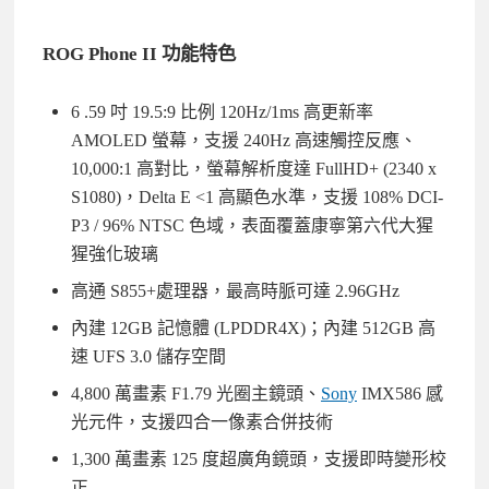
ROG Phone II 功能特色
6 .59 吋 19.5:9 比例 120Hz/1ms 高更新率
AMOLED 螢幕，支援 240Hz 高速觸控反應、
10,000:1 高對比，螢幕解析度達 FullHD+ (2340 x
S1080)，Delta E <1 高顯色水準，支援 108% DCI-
P3 / 96% NTSC 色域，表面覆蓋康寧第六代大猩
猩強化玻璃
高通 S855+處理器，最高時脈可達 2.96GHz
內建 12GB 記憶體 (LPDDR4X)；內建 512GB 高
速 UFS 3.0 儲存空間
4,800 萬畫素 F1.79 光圈主鏡頭、
Sony
IMX586 感
光元件，支援四合一像素合併技術
1,300 萬畫素 125 度超廣角鏡頭，支援即時變形校
正