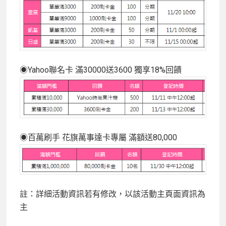
◉Yahoo聯名卡 滿30000送3600 獨享18%回饋
◉百萬刷手 花旗萬事達卡專屬 滿額送80,000
註：詳細活動資訊若有修改，以該活動主頁面資訊為
主