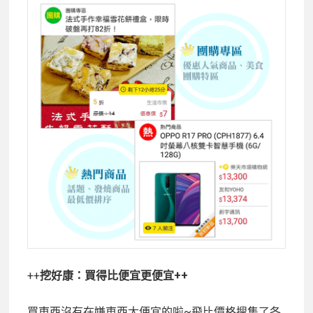
++
挖好康：買得比便宜更便宜++
買東西沒有在嫌東西太便宜的啦~飛比價格搜集了各