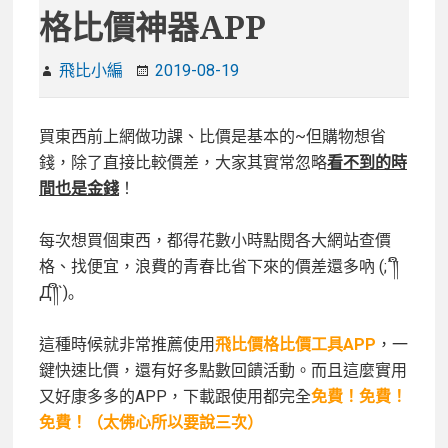
格比價神器APP
飛比小編
2019-08-19
買東西前上網做功課、比價是基本的~但購物想省
錢，除了直接比較價差，大家其實常忽略
看不到的時
間也是金錢
！
每次想買個東西，都得花數小時點閱各大網站查價
格、找便宜，浪費的青春比省下來的價差還多吶 (;´༎ຶ
Д༎ຶ`)｡
這種時候就非常推薦使用
飛比價格比價工具
APP
，一
鍵快速比價，還有好多點數回饋活動。而且這麼實用
又好康多多的APP，下載跟使用都完全
免費！免費！
免費！（太佛心所以要說三次）