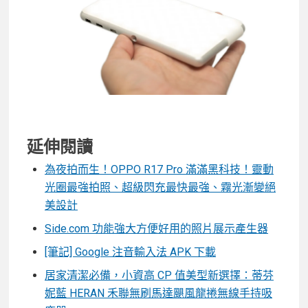
延伸閱讀
為夜拍而生！OPPO R17 Pro 滿滿黑科技！靈動
光圈最強拍照、超級閃充最快最強、霧光漸變絕
美設計
Side.com 功能強大方便好用的照片展示產生器
[筆記] Google 注音輸入法 APK 下載
居家清潔必備，小資高 CP 值美型新選擇：蒂芬
妮藍 HERAN 禾聯無刷馬達颶風龍捲無線手持吸