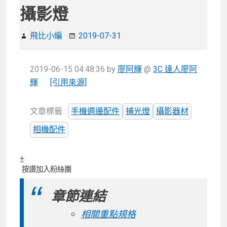
攝影燈
飛比小編
2019-07-31
2019-06-15 04:48:36
by
廖阿輝
@
3C 達人廖阿
輝
[引用來源]
文章標籤 :
手機週邊配件
捕光燈
攝影器材
相機配件
+
按讚加入粉絲團
章節連結
相關重點規格