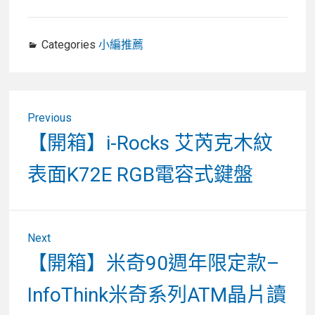
Categories
小編推薦
文
Previous
章
Previous
【開箱】i-Rocks 艾芮克木紋
post:
導
表面K72E RGB電容式鍵盤
覽
Next
Next
【開箱】米奇90週年限定款–
post:
InfoThink米奇系列ATM晶片讀