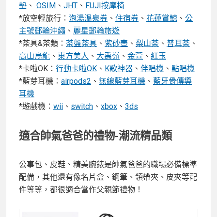
墊
、
OSIM
、
JHT
、
FUJI按摩椅
*放空輕旅行：
泡湯溫泉券
、
住宿券
、
花蓮賞鯨
、
公
主號郵輪沖繩
、
麗星郵輪旅遊
*茶具&茶類：
茶盤茶具
、
紫砂壺
、
梨山茶
、
普耳茶
、
高山烏龍
、
東方美人
、
大禹嶺
、
金萱
、
紅玉
*卡啦OK：
行動卡啦OK
、
K歌神器
、
伴唱機
、
點唱機
*藍芽耳機：
airpods2
、
無線藍芽耳機
、
藍牙骨傳導
耳機
*遊戲機：
wii
、
switch
、
xbox
、
3ds
適合帥氣爸爸的禮物-潮流精品類
公事包、皮鞋、精美腕錶是帥氣爸爸的職場必備標準
配備，其他還有像名片盒、鋼筆、領帶夾、皮夾等配
件等等，都很適合當作父親節禮物！