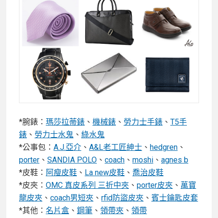
*腕錶：
瑪莎拉蒂錶
、
機械錶
、
勞力士手錶
、
T5手
錶
、
勞力士水鬼
、
綠水鬼
*公事包：
A.J.亞介
、
A&L老工匠紳士
、
hedgren
、
porter
、
SANDIA POLO
、
coach
、
moshi
、
agnes b
*皮鞋：
阿瘦皮鞋
、
La new皮鞋
、
喬治皮鞋
*皮夾：
OMC 真皮系列 三折中夾
、
porter皮夾
、
萬寶
龍皮夾
、
coach男短夾
、
rfid防盜皮夾
、
賓士鑰匙皮套
*其他：
名片盒
、
鋼筆
、
領帶夾
、
領帶