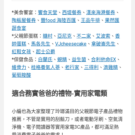
*美食饗宴：
饗食天堂
、
西堤餐券
、
漢來海港餐券
、
陶板屋餐券
、
豐food 海陸百匯
、
王品牛排
、
果然匯
蔬食宴
*父親節蛋糕：
糖村
、
亞尼克
、
不二家
、
艾波索
、
香
帥蛋糕
、
馬各先生
、
VJcheesecake
、
拿破崙先生
、
紅鞋女孩
、
起士公爵
*保健食品：
白蘭氏
、
蜆精
、
益生菌
、
合利他命EX
、
維骨力
、
桂格養氣人蔘
、
老行家
、
三得利
、
滴雞精
、
葡萄胺酸
適合務實爸爸的禮物-實用家電類
小編也為大家整理了玲瑯滿目的父親節電子產品禮物
推薦，不管是實用的刮鬍刀，或者電動牙刷、空氣清
淨機、電子閱讀器等實用家電3C產品，都可滿足熱
愛消費電子爸爸的需求！