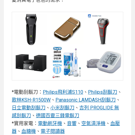
*電動刮鬍刀：
Philips飛利浦S110
、
Philips刮鬍刀
、
歌林KSH-R1500W
、
Panasonic LAMDASH刮鬍刀
、
日立電動刮鬍刀
、
小米刮鬍刀
、
吉列 PROGLIDE 無
感刮鬍刀
、
德國百靈三鋒電鬍刀
*實用家電：
電動刷牙機
、
音響
、
空氣清淨機
、
血壓
器
、
血糖機
、
電子閱讀器