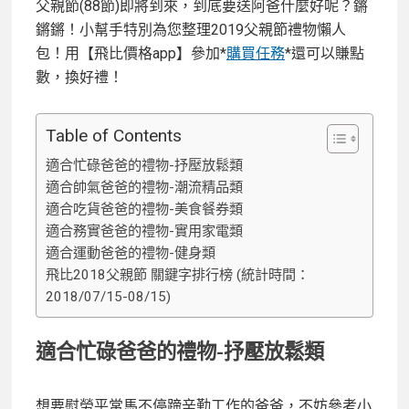
父親節(88節)即將到來，到底要送阿爸什麼好呢？鏘
鏘鏘！小幫手特別為您整理2019父親節禮物懶人
包！用【飛比價格app】參加*
購買任務
*還可以賺點
數，換好禮！
Table of Contents
適合忙碌爸爸的禮物-抒壓放鬆類
適合帥氣爸爸的禮物-潮流精品類
適合吃貨爸爸的禮物-美食餐券類
適合務實爸爸的禮物-實用家電類
適合運動爸爸的禮物-健身類
飛比2018父親節 關鍵字排行榜 (統計時間：
2018/07/15-08/15)
適合忙碌爸爸的禮物-抒壓放鬆類
想要慰勞平常馬不停蹄辛勤工作的爸爸，不妨參考小