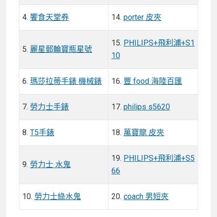
4.
饗食天堂券
14.
porter 皮夾
15.
PHILIPS+飛利浦+S1
5.
麗星郵輪寶瓶星號
10
6.
瑪莎拉蒂手錶 機械錶
16.
豐 food 海陸百匯
7.
勞力士手錶
17.
philips s5620
8.
T5手錶
18.
萬寶龍 皮夾
19.
PHILIPS+飛利浦+S5
9.
勞力士 水鬼
66
10.
勞力士綠水鬼
20.
coach 男短夾