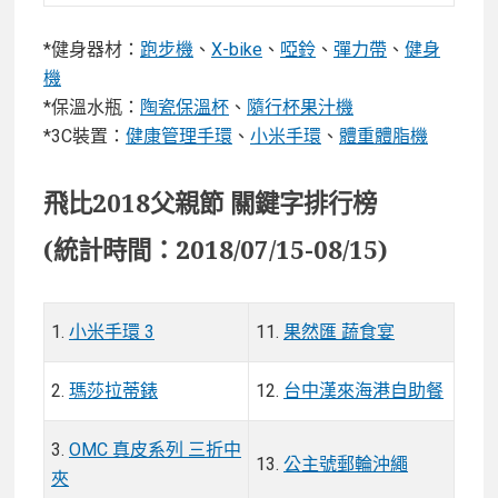
*健身器材：
跑步機
、
X-bike
、
啞鈴
、
彈力帶
、
健身
機
*保溫水瓶：
陶瓷保溫杯
、
隨行杯果汁機
*3C裝置：
健康管理手環
、
小米手環
、
體重體脂機
飛比2018父親節 關鍵字排行榜
(統計時間：2018/07/15-08/15)
1.
小米手環 3
11.
果然匯 蔬食宴
2.
瑪莎拉蒂錶
12.
台中漢來海港自助餐
3.
OMC 真皮系列 三折中
13.
公主號郵輪沖繩
夾