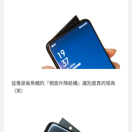
這像是鯊魚鰭的『側旋升降結構』識別度真的很高
（笑）