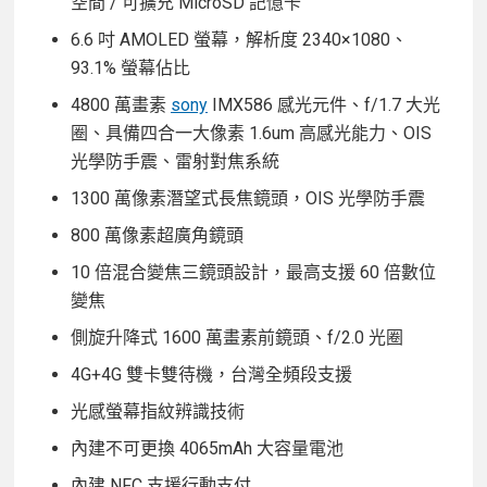
空間 / 可擴充 MicroSD 記憶卡
6.6 吋 AMOLED 螢幕，解析度 2340×1080、
93.1% 螢幕佔比
4800 萬畫素
sony
IMX586 感光元件、f/1.7 大光
圈、具備四合一大像素 1.6um 高感光能力、OIS
光學防手震、雷射對焦系統
1300 萬像素潛望式長焦鏡頭，OIS 光學防手震
800 萬像素超廣角鏡頭
10 倍混合變焦三鏡頭設計，最高支援 60 倍數位
變焦
側旋升降式 1600 萬畫素前鏡頭、f/2.0 光圈
4G+4G 雙卡雙待機，台灣全頻段支援
光感螢幕指紋辨識技術
內建不可更換 4065mAh 大容量電池
內建 NFC 支援行動支付