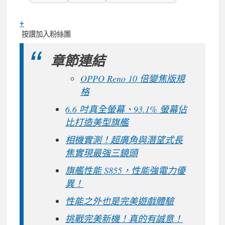
+
按讚加入粉絲團
章節連結
OPPO Reno 10 倍變焦版規
格
6.6 吋真全螢幕、93.1% 螢幕佔
比打造美型旗艦
相機實測！超廣角與潛望式長
焦實現最強三鏡頭
旗艦性能 S855，性能強電力優
異！
性能之外也是完美遊戲體驗
挑戰完美新機！真的有誠意！