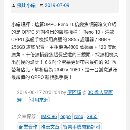
飛比小編
2019-07-09
小編短評：這篇OPPO Reno 10倍變焦版開箱文介紹
的是 OPPO 近期推出的旗艦機種： Reno 10。這款
OPPO 旗艦手機採用高通的 S855 處理器 / 8GB +
256GB 旗艦配置，主相機為4800 萬鏡頭 + 120 度超
廣角 + 十倍無損變焦超長望遠的三鏡頭，採無相機突
出前後的設計！ 6.6 吋全螢幕更是帶來最強的 93.1%
螢幕佔比，解析度為 2340 × 1080，是一台誠意滿滿
最超值的 OPPO 新旗艦手機！
2019-06-17 20:01:04
by
廖阿輝
@
3C 達人廖阿
輝
[引用來源]
文章標籤 :
IMX586
oppo
reno
S855
商業合作
推薦文章
智慧手機開箱評測