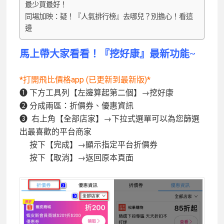
最少買最好！
同場加映：疑！『人氣排行榜』去哪兒？別擔心！看這
邊
馬上帶大家
看看！
『
挖好康
』
最新功能~
*打開飛比價格app (已更新到最新版)*
❶ 下方工具列【左邊算起第二個】→挖好康
❷ 分成兩區：折價券、優惠資訊
❸ 右上角【全部店家】→下拉式選單可以為您篩選
出最喜歡的平台商家
按下【完成】→顯示指定平台折價券
按下【取消】→返回原本頁面