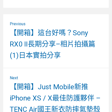
文
Previous
章
Previous
【開箱】這台好嗎？Sony
post:
導
RX0 II長期分享–相片拍攝篇
覽
(1)日本實拍分享
Next
Next
【開箱】Just Mobile新推
post:
iPhone XS / X最佳防護夥伴 –
TENC Air國王新衣防摔氣墊殼