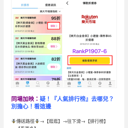
同場加映：
疑！
『
人氣排行榜
』去哪兒
？
別擔心！看這邊
傳送路徑
→【逛逛】→往下滑→【排行榜】