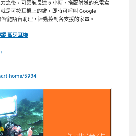
力之後，可續航長達 5 小時，搭配附送的充電盒
就是可按耳機上的鍵，即時可呼叫 Google
pple Siri 等智能語音助理，連動控制各支援的家電。
運動跟蹤 藍牙耳機
ri
smart-home/5934