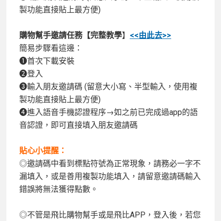
製功能直接貼上最方便)
購物幫手邀請任務【完整教學
】
<<由此去>>
簡易步驟看這邊：
❶首次下載安裝
❷登入
❸輸入朋友邀請碼 (留意大小寫、半型輸入，使用複
製功能直接貼上最方便)
❹進入語音手機認證程序→如之前已完成過app的語
音認證，即可直接填入朋友邀請碼
貼心小提醒：
◎邀請碼中看到標點符號為正常現象，請務必一字不
漏填入，或是善用複製功能填入，請留意邀請碼輸入
錯誤將無法獲得點數。
◎不管是飛比購物幫手或是飛比APP，登入後，若您