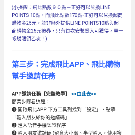
(小提醒：飛比點數９０點－正好可以兌換LINE
POINTS 10點，而飛比點數170點-正好可以兌換超商
購物金25元，並非額外提供LINE POINTS10點與超
商購物金25元禮券，
只有首次安裝登入可獲得，單一
帳號限領乙次！)
第三步：完成飛比APP、飛比購物
幫手邀請任務
APP邀請任務【完整教學】
<<由此去>>
簡易步驟看這邊：
❶ 開啟飛比APP 下方工具列找到「設定」，點擊
「輸入朋友給你的邀請碼」
❷ 進入語音手機認證程序
❸ 輸入朋友邀請碼 (留意大小寫、半型輸入，使用複