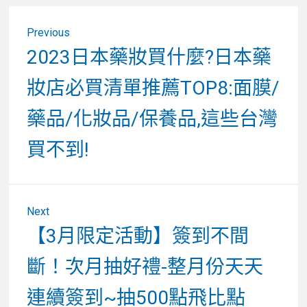
文
Previous
章
Previous
2023日本藥妝買什麼?日本藥
post:
導
妝店必買清單推薦TOP8:面膜/
覽
藥品/化妝品/保養品,這些台灣
買不到!
Next
Next
【3月限定活動】簽到不間
post:
斷！次月抽好禮-整月份天天
連續簽到~抽500點飛比點