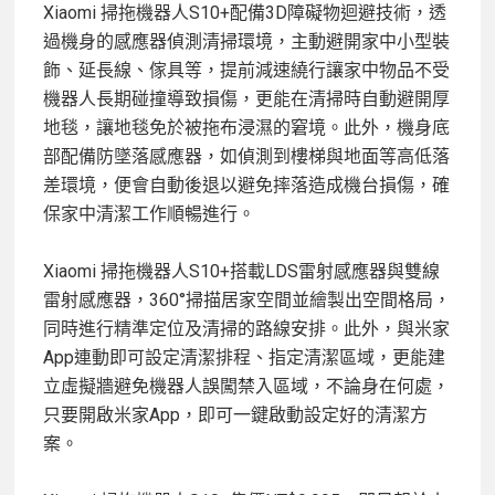
Xiaomi 掃拖機器人S10+配備3D障礙物迴避技術，透
過機身的感應器偵測清掃環境，主動避開家中小型裝
飾、延長線、傢具等，提前減速繞行讓家中物品不受
機器人長期碰撞導致損傷，更能在清掃時自動避開厚
地毯，讓地毯免於被拖布浸濕的窘境。此外，機身底
部配備防墜落感應器，如偵測到樓梯與地面等高低落
差環境，便會自動後退以避免摔落造成機台損傷，確
保家中清潔工作順暢進行。
Xiaomi 掃拖機器人S10+搭載LDS雷射感應器與雙線
雷射感應器，360°掃描居家空間並繪製出空間格局，
同時進行精準定位及清掃的路線安排。此外，與米家
App連動即可設定清潔排程、指定清潔區域，更能建
立虛擬牆避免機器人誤闖禁入區域，不論身在何處，
只要開啟米家App，即可一鍵啟動設定好的清潔方
案。