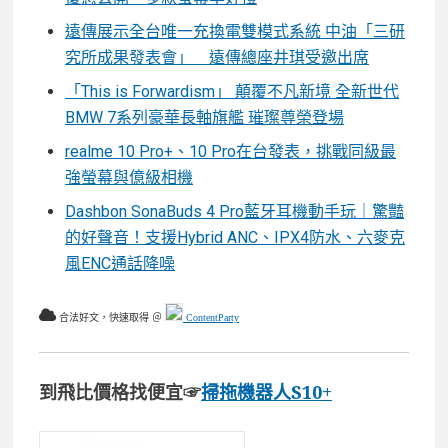
遠傳展示全台唯一充換電雙模式系統 中油「三研
究所成果發表會」 遠傳總座井琪受邀出席
「This is Forwardism」 顛覆不凡新境 全新世代
BMW 7系列豪華長軸旗艦 璀璨尊榮登場
realme 10 Pro+、10 Pro在台發表，挑戰同級最
強螢幕與億級相機
Dashbon SonaBuds 4 Pro藍牙耳機動手玩｜驚豔
的好聲音！支援Hybrid ANC、IPX4防水、六麥克
風ENC通話降噪
合法好文，快速取得 ＠
ContentParty
到飛比價格找便宜☞
掃拖機器人S10+