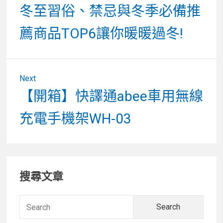
導
冬至習俗、禁忌與冬季必備推
覽
薦商品TOP6讓你暖暖過冬!
Next
Next
【開箱】快譯通abee車用無線
post:
充電手機架WH-03
Primary
搜尋文章
Sidebar
Searc
for: