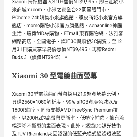
Xiaomi 掃拖機器人S10+售價NT$9,995，即日起於小
米商城mi.com、小米之家全台32間實體門市、
PChome 24h購物小米旗艦館、蝦皮商城小米官方旗
艦店、momo購物小米官方旗艦館、senaonline神腦
生活、遠傳friDay購物、ETmall 東森購物網、法雅客
網路商店、全國電子、燦坤3C與順發3C開賣；至12
月31日購買享早鳥優惠價NT$9,495，再贈Redmi
Buds 3（價值NT$945）。
Xiaomi 30 型電競曲面螢幕
Xiaomi 30型電競曲面螢幕採用21:9超寬螢幕比例，
具備2560×1080解析度、99% sRGB寬廣色域以及
1800R曲率。同時支援AMD FreeSync Premium技
術，以200Hz的高螢幕更新率、低幀率補償，擁有流
暢清晰不撕裂的畫面表現。此外，透過DC調光技術
及TÜV Rheinland萊因認證的低藍光模式過濾短波藍