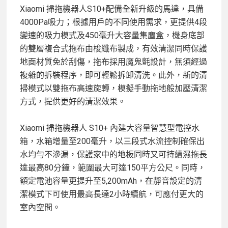
Xiaomi 掃拖機器人S10+配備全新升級的馬達，具備
4000Pa吸力；根據用戶的不同使用需求，更提供4段
變速的吸力模式及450毫升大容量集塵盒，機身底部
的雙層複合式拖布由梭纖布製成，有效清潔同時保護
地面材質免於刮傷，拖布採用魔鬼氈設計，無須經過
複雜的拆裝程序，即可輕鬆拆卸清洗。此外，新的清
掃模式以雙拖布高速旋轉，模擬手動拖地般加壓清潔
方式，提供更好的清潔效果。
Xiaomi 掃拖機器人 S10+ 內建大容量智慧型電控水
箱，水箱增量至200毫升，以三段式水流控制確保出
水均勻不滲漏，保護家中的地板同時又可持續濕拖長
達最高80分鐘，範圍最大可達150平方公尺。同時，
額定電池容量更提升至5,200mAh，在靜音設定的清
潔模式下可使用最高長達2小時續航，可應付更大的
室內空間。