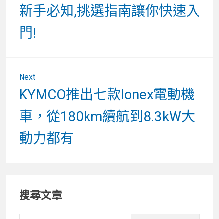
覽
新手必知,挑選指南讓你快速入
門!
Next
Next
KYMCO推出七款Ionex電動機
post:
車，從180km續航到8.3kW大
動力都有
Primary
搜尋文章
Sidebar