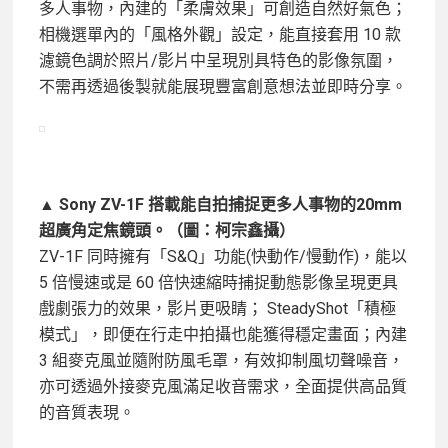
多人事物，內建的「柔膚效果」可創造自然好氣色；
相機選單內的「風格外觀」設定，能直接套用 10 款
濾鏡色調於照片/影片中呈現別具特色的影像氛圍，
不需再透過後製就能展現豐富創意想法並即時分享。
▲ Sony ZV-1F 搭載能自拍捕捉更多人事物的20mm
超廣角定焦鏡頭。（圖：柯宗鑫攝）
ZV-1F 同時擁有「S&Q」功能(快動作/慢動作)，能以
5 倍慢速或是 60 倍快速縮時捕捉動態影像呈現更具
戲劇張力的效果，影片更吸睛； SteadyShot「積極
模式」，即便在行走中拍攝也能獲得穩定畫面；內建
3 組麥克風並隨附防風毛罩，有效抑制風切聲噪音，
亦可透過外接麥克風滿足收音需求，全面提供高品質
的音質表現。