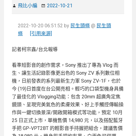
飛比小編
2022-10-21
2022-10-20 06:51:52
by
民生頭條
@
民生頭
條
[引用來源]
記者柯宗鑫/台北報導
看準短影音的創作需求，Sony 推出了專為 Vlog 而
生、讓生活記錄影像更出色的 Sony ZV 系列數位相
機，日前發表的系列最新生力軍 Sony ZV-1F，也於
今 (19)日首度在台公開亮相。輕巧的口袋型機身具備
了最佳化的 Vlogging功能：包含 20mm 超廣角定焦
鏡頭、呈現完美氣色的柔膚效果、好上手觸控傳輸操
作與一鍵切換景深/開啟開箱模式等功能，預定 10月
25 日正式上市，單機售價 14,980 元，以及搭配藍牙
手把 GP-VPT2BT 的輕影音手持握把組合，建議售價