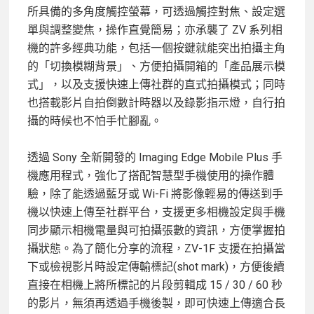
所具備的多角度觸控螢幕，可透過觸控對焦、設定選
單與調整變焦，操作直覺簡易；亦承襲了 ZV 系列相
機的許多經典功能，包括一個按鍵就能突出拍攝主角
的「切換模糊背景」、方便拍攝開箱的「產品展示模
式」，以及支援快速上傳社群的直式拍攝模式；同時
也搭載影片自拍倒數計時器以及錄影指示燈，自行拍
攝的時候也不怕手忙腳亂。
透過 Sony 全新開發的 Imaging Edge Mobile Plus 手
機應用程式，強化了搭配智慧型手機使用的操作體
驗，除了能透過藍牙或 Wi-Fi 將影像輕易的傳送到手
機以快速上傳至社群平台，支援更多相機設定與手機
同步顯示相機電量與可拍攝張數的資訊，方便掌握拍
攝狀態。為了簡化分享的流程，ZV-1F 支援在拍攝當
下或檢視影片時設定傳輸標記(shot mark)，方便後續
直接在相機上將所標記的片段剪輯成 15 / 30 / 60 秒
的影片，無須再透過手機後製，即可快速上傳適合長