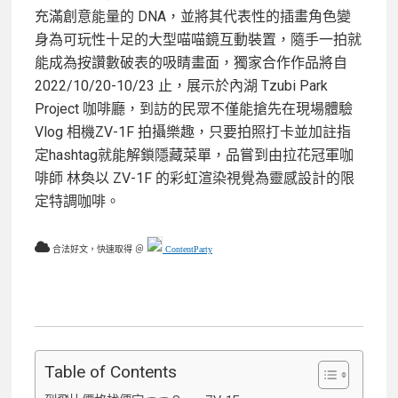
充滿創意能量的 DNA，並將其代表性的插畫角色變
身為可玩性十足的大型喵喵鏡互動裝置，隨手一拍就
能成為按讚數破表的吸睛畫面，獨家合作作品將自
2022/10/20-10/23 止，展示於內湖 Tzubi Park
Project 咖啡廳，到訪的民眾不僅能搶先在現場體驗
Vlog 相機ZV-1F 拍攝樂趣，只要拍照打卡並加註指
定hashtag就能解鎖隱藏菜單，品嘗到由拉花冠軍咖
啡師 林奐以 ZV-1F 的彩虹渲染視覺為靈感設計的限
定特調咖啡。
合法好文，快速取得 ＠
ContentParty
Table of Contents