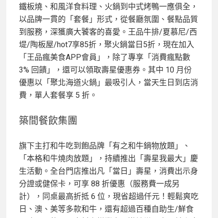
鐵板燒、和風洋食料理、火鍋到中式烤鴨一應俱全，
以品牌一貫的「套餐」形式，從餐廳氛圍、餐點品質
到服務，深獲廣大饕客的喜愛。王品牛排/夏慕尼/西
堤/陶板屋/hot7享85折，聚火鍋當日5折，
現在加入
「王品瘋美食APP會員」，除了專享「消費瘋點數
3% 回饋」，還可以領取壽星優惠券。其中 10 月份
優惠以「聚北海道火鍋」最吸引人，當天生日到店消
費，單人套餐享 5 折。
築間餐飲集團
旗下主打和牛吃到飽品牌「有之和牛鍋物放題」、
「本格和牛燒肉放題」，持續推出「壽星我最大」慶
生活動。
全台門店推出凡「當日」壽星，消費出示身
分證或健保卡，可享 88 折優惠（服務費一成另
計），同桌最高折抵 6 位，現省超過仟元！輕鬆爽吃
日、澳、美等多款和牛，還有超過百種自助生/鮮食