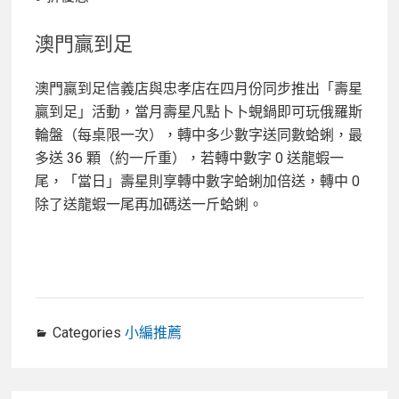
澳門贏到足
澳門贏到足信義店與忠孝店在四月份同步推出「壽星
贏到足」活動，當月壽星凡點卜卜蜆鍋即可玩俄羅斯
輪盤（每桌限一次），轉中多少數字送同數蛤蜊，最
多送 36 顆（約一斤重），若轉中數字 0 送龍蝦一
尾，「當日」壽星則享轉中數字蛤蜊加倍送，轉中 0
除了送龍蝦一尾再加碼送一斤蛤蜊。
Categories
小編推薦