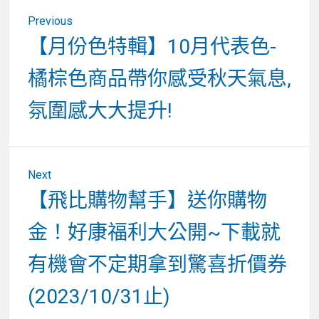
文
Previous
章
Previous
【月份色特輯】10月代表色-
post:
導
橘棕色商品帶你感受秋天氣息,
覽
氛圍感大大提升!
Next
Next
【飛比購物幫手】送你購物
post:
金！好康福利大公開~下載就
有機會不定期拿到驚喜折價券
(2023/10/31止)