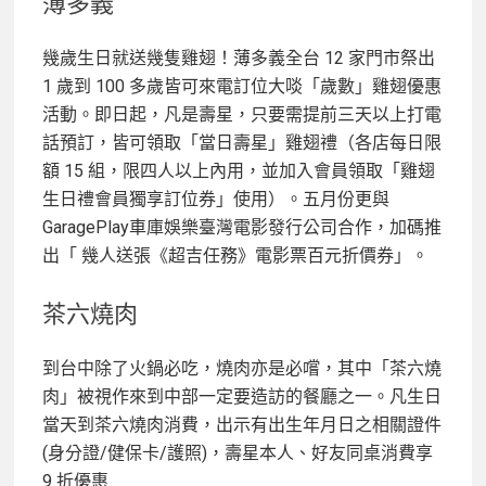
薄多義
幾歲生日就送幾隻雞翅！薄多義全台 12 家門市祭出
1 歲到 100 多歲皆可來電訂位大啖「歲數」雞翅優惠
活動。
即日起，凡是壽星，只要需提前三天以上打電
話預訂，皆可領取「當日壽星」雞翅禮（各店每日限
額 15 組，限四人以上內用，並加入會員領取「雞翅
生日禮會員獨享訂位券」使用）。五月份更與
GaragePlay車庫娛樂臺灣電影發行公司合作，加碼推
出「 幾人送張《超吉任務》電影票百元折價券」。
茶六燒肉
到台中除了火鍋必吃，燒肉亦是必嚐，其中「茶六燒
肉」被視作來到中部一定要造訪的餐廳之一。凡生日
當天到茶六燒肉消費，出示有出生年月日之相關證件
(身分證/健保卡/護照)，壽星本人、好友同桌消費享
9 折優惠