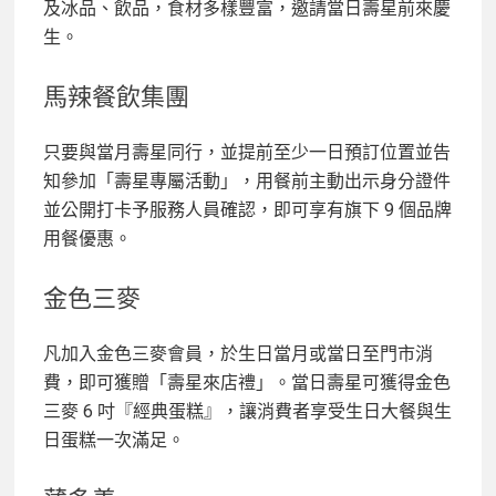
及冰品、飲品，食材多樣豐富，邀請當日壽星前來慶
生。
馬辣餐飲集團
只要與當月壽星同行，並提前至少一日預訂位置並告
知參加「壽星專屬活動」，用餐前主動出示身分證件
並公開打卡予服務人員確認，即可享有旗下 9 個品牌
用餐優惠。
金色三麥
凡加入金色三麥會員，於生日當月或當日至門市消
費，即可獲贈「壽星來店禮」。當日壽星可獲得金色
三麥 6 吋『經典蛋糕』，讓消費者享受生日大餐與生
日蛋糕一次滿足。