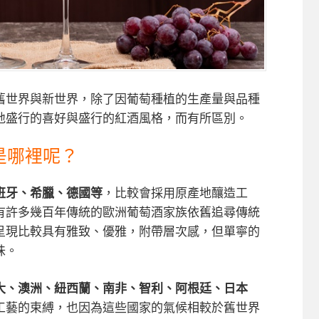
舊世界與新世界，除了因葡萄種植的生產量與品種
地盛行的喜好與盛行的紅酒風格，而有所區別。
是哪裡呢？
班牙、希臘、德國等
，比較會採用原產地釀造工
有許多幾百年傳統的歐洲葡萄酒家族依舊追尋傳統
呈現比較具有
雅致、優雅，附帶層次感，但單寧的
味
。
大、澳洲、紐西蘭、南非、智利、阿根廷、日本
工藝的束縛，也因為這些國家的氣候相較於舊世界