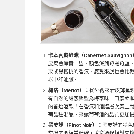
卡本內蘇維濃（Cabernet Sauvigno
皮感會厚實一些，顏色深到發黑發藍
栗或黑櫻桃的香氣，感受來說也會比
以中和油膩。
梅洛（Merlot）：
從外觀來看皮薄呈
有自然的甜感與些為梅李味，口感柔
的首選酒款！在香氣和酒體層次感上
萄品種混釀，來讓葡萄酒的品質更加
黑皮諾（Pinot Noir）：
黑皮諾的特色
掌握需要相當精確，培育過程相對來