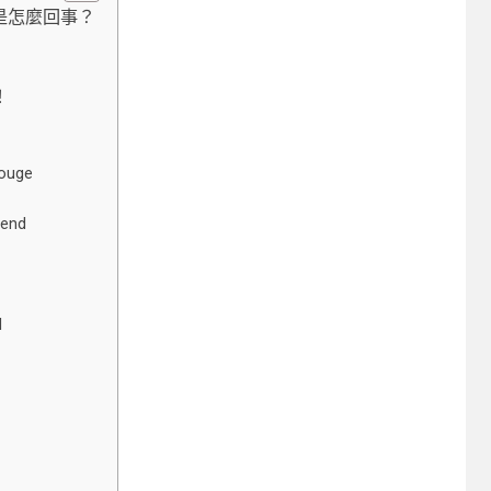
是怎麼回事？
！
ouge
lend
I