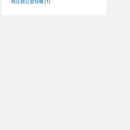
飛比辦公室特輯
(1)