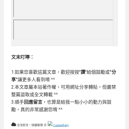
文末叮嚀：
1.如果您喜歡這篇文章，歡迎按按"
讚
"給個鼓勵或
"分
享"
讓更多人看到唷 ^^
2.本文章屬本站著作權，可用網址分享轉貼，但嚴禁
整篇盜取或全文轉載 ^^
3.順手
回應留言
，也算是給我一點小小的動力與鼓
勵，真的非常感謝您唷 ^^
合法好文，快速取得 ＠
ContentParty