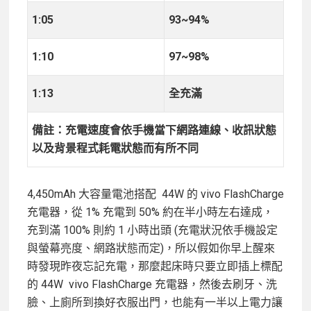
1:05
93~94%
1:10
97~98%
1:13
全充滿
備註：充電速度會依手機當下網路連線、收訊狀態
以及背景程式耗電狀態而有所不同
4,450mAh 大容量電池搭配 44W 的 vivo FlashCharge
充電器，從 1% 充電到 50% 約在半小時左右達成，
充到滿 100% 則約 1 小時出頭 (充電狀況依手機設定
與螢幕亮度、網路狀態而定)，所以假如你早上醒來
時發現昨夜忘記充電，那麼起床時只要立即插上標配
的 44W vivo FlashCharge 充電器，然後去刷牙、洗
臉、上廁所到換好衣服出門，也能有一半以上電力讓