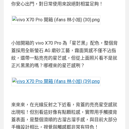
你安心出門，對日常使用來說絕對相當足夠！
小旭開箱的 vivo X70 Pro 為「星芒黑」配色，整個背
蓋採用全新螢石 AG 磨砂工藝，霧面質感不僅不沾指
紋，還帶一點亮亮的星芒感，但從上面照片看不是就
正片黑黑的嗎？哪裡來的星芒感咧？
來來來，在光線反射之下近看，背蓋的亮亮星空感就
出現啦！但別看這好像有點顆粒感，實際用手觸摸背
蓋表面，是整個滑順的古溜古溜手感，與目前大部分
手機設計相比，視覺與觸感都非常有特色！