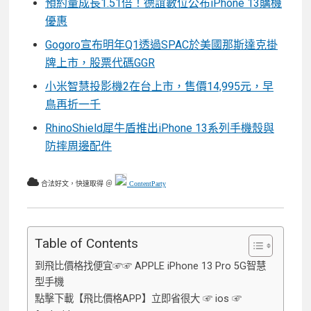
預約量成長1.51倍！德誼數位公布iPhone 13購機
優惠
Gogoro宣布明年Q1透過SPAC於美國那斯達克掛
牌上市，股票代碼GGR
小米智慧投影機2在台上市，售價14,995元，早
鳥再折一千
RhinoShield犀牛盾推出iPhone 13系列手機殼與
防摔周邊配件
合法好文，快速取得 ＠
ContentParty
Table of Contents
到飛比價格找便宜☞☞ APPLE iPhone 13 Pro 5G智慧
型手機
點擊下載【飛比價格APP】立即省很大 ☞ ios ☞