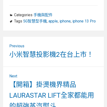
Categories
手機與配件
Tags
5G智慧型手機
,
apple
,
iphone
,
iphone 13 Pro
文
Previous
章
Previous
小米智慧投影機2在台上市！
post:
導
覽
Next
Next
【開箱】掛燙機界精品
post:
LAURASTAR LIFT全家都能用
的超強蒸汽熨斗