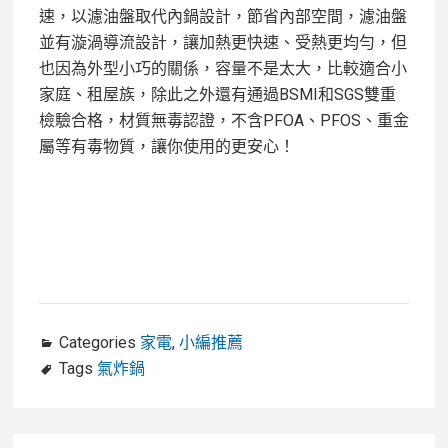
速，
以濾油盤取代內鍋設計，節省內部空間，濾油盤
並有漩渦導流設計，讓加熱更快速、受熱更均勻，
但
也因為外型小巧的關係，容量不是太大，比較適合
小
家庭、租屋族，除此之外還有通過
BSMI和SGS雙重
檢驗合格，材質無毒認證，不含PFOA、PFOS、重金
屬等有毒物質，讓你使用的更安心！
Categories
家電
,
小編推薦
Tags
氣炸鍋