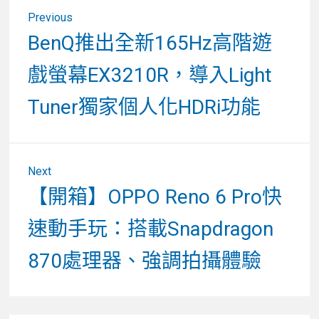
文
Previous
章
Previous
BenQ推出全新165Hz高階遊
post:
導
戲螢幕EX3210R，導入Light
覽
Tuner獨家個人化HDRi功能
Next
Next
【開箱】OPPO Reno 6 Pro快
post:
速動手玩：搭載Snapdragon
870處理器、強調拍攝體驗