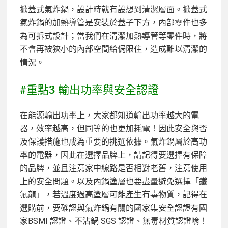
掀蓋式氣炸鍋，設計時就有設想到清潔層面。掀蓋式
氣炸鍋的加熱導管是安裝於蓋子下方，內部零件也多
為可拆式設計；當我們在清潔加熱導管等零件時，將
不會再被狹小的內部空間給侷限住，造成難以清潔的
情況。
#重點3 輸出功率與安全認證
在能源輸出功率上，大家都知道輸出功率越大的電
器，效率越高，但同等的也更加耗電！因此安全與否
及保護措施也成為重要的挑選依據。氣炸鍋屬於高功
率的電器，因此在選擇品牌上，請記得要選擇有保障
的品牌，並且注意家中線路是否相對老舊，注意使用
上的安全問題。以及內鍋塗層也要盡量避免選擇「鐵
氟龍」，若溫度過高塗層可能產生有毒物質，記得在
選購前，要確認與氣炸鍋有關的國家集安全認證有國
家BSMI 認證、不沾鍋 SGS 認證、無毒材質認證唷！