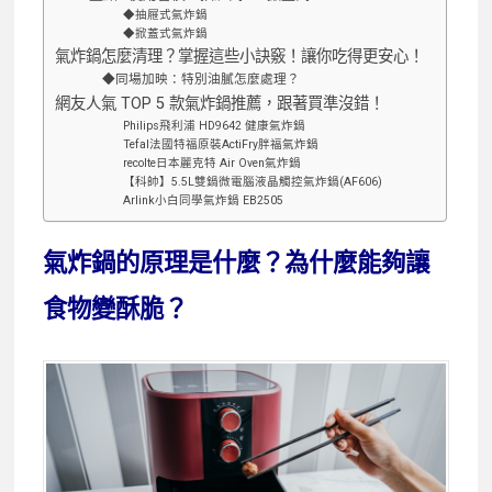
◆抽屜式氣炸鍋
◆掀蓋式氣炸鍋
氣炸鍋怎麼清理？掌握這些小訣竅！讓你吃得更安心！
◆同場加映：特別油膩怎麼處理？
網友人氣 TOP 5 款氣炸鍋推薦，跟著買準沒錯！
Philips飛利浦 HD9642 健康氣炸鍋
Tefal法國特福原裝ActiFry胖福氣炸鍋
recolte日本麗克特 Air Oven氣炸鍋
【科帥】5.5L雙鍋微電腦液晶觸控氣炸鍋(AF606)
Arlink小白同學氣炸鍋 EB2505
氣炸鍋的原理是什麼？為什麼能夠讓
食物變酥脆？