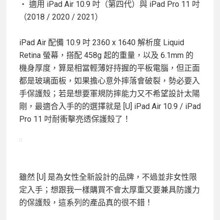
・ 適用 iPad Air 10.9 吋（第四代）與 iPad Pro 11 吋
（2018 / 2020 / 2021）
iPad Air 配備 10.9 吋 2360 x 1640 解析度 Liquid
Retina 螢幕，搭配 458g 起的重量，以及 6.1mm 的
機身厚度，算是相當輕薄好持握的平板電腦，但正面
都是玻璃面板，如果擔心意外摔落會破裂，勢必要入
手保護殼；若是想要軍規防摔能力又不希望設計太陽
剛，最適合入手的的選擇就是 [U] iPad Air 10.9 / iPad
Pro 11 吋耐衝擊亮透保護殼了！
雖然 [U] 是為女性全新設計的品牌，不過並非女性限
定入手；想跟我一樣購買不會太厚重又要兼具防護力
的保護殼，這系列的產品真的很不錯！