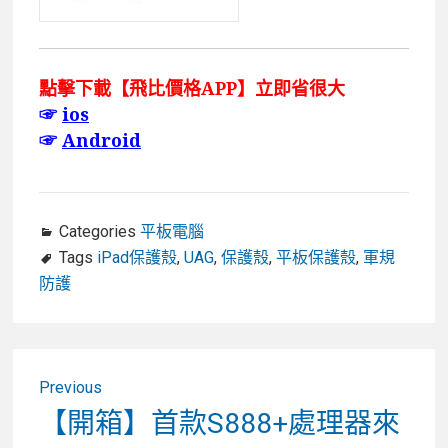
點擊下載【飛比價格APP】立即省很大
☞
ios
☞
Android
Categories
平板電腦
Tags
iPad保護殼
,
UAG
,
保護殼
,
平板保護殼
,
軍規
防護
文
Previous
章
Previous
【開箱】首款S888+處理器來
post: