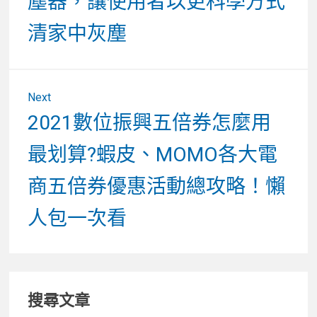
塵器，讓使用者以更科學方式
覽
清家中灰塵
Next
Next
2021數位振興五倍券怎麼用
post:
最划算?蝦皮、MOMO各大電
商五倍券優惠活動總攻略！懶
人包一次看
Primary
搜尋文章
Sidebar