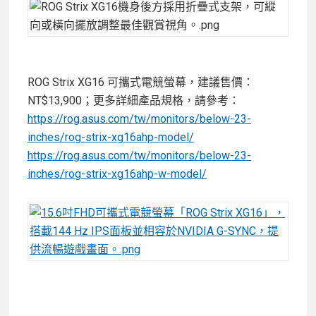
ROG Strix XG16 可攜式電競螢幕，建議售價：
NT$13,900；更多詳細產品規格，請參考：
https://rog.asus.com/tw/monitors/below-23-
inches/rog-strix-xg16ahp-model/
https://rog.asus.com/tw/monitors/below-23-
inches/rog-strix-xg16ahp-w-model/