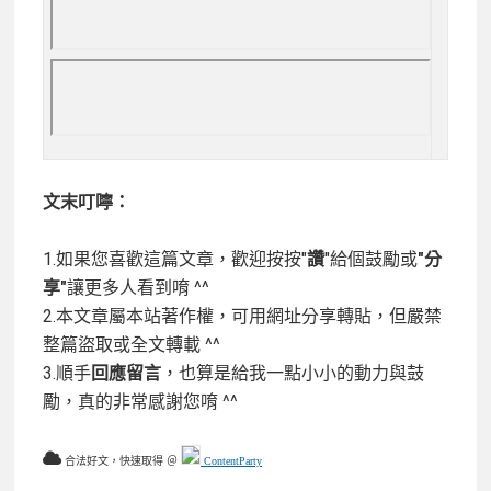
文末叮嚀：
1.如果您喜歡這篇文章，歡迎按按"
讚
"給個鼓勵或
"分
享"
讓更多人看到唷 ^^
2.本文章屬本站著作權，可用網址分享轉貼，但嚴禁
整篇盜取或全文轉載 ^^
3.順手
回應留言
，也算是給我一點小小的動力與鼓
勵，真的非常感謝您唷 ^^
合法好文，快速取得 ＠
ContentParty