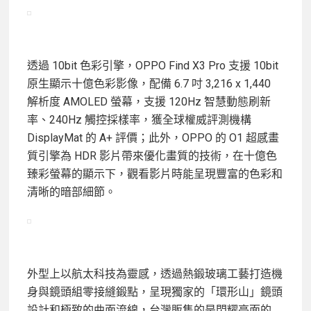
透過 10bit 色彩引擎，OPPO Find X3 Pro 支援 10bit
原生顯示十億色彩影像，配備 6.7 吋 3,216 x 1,440
解析度 AMOLED 螢幕，支援 120Hz 智慧動態刷新
率、240Hz 觸控採樣率，獲全球權威評測機構
DisplayMat 的 A+ 評價；此外，OPPO 的 O1 超感畫
質引擎為 HDR 影片帶來優化畫質的技術，在十億色
臻彩螢幕的顯示下，觀看影片時能呈現豐富的色彩和
清晰的暗部細節。
外型上以航太科技為靈感，透過熱鍛玻璃工藝打造機
身與鏡頭組零接縫鍛點，呈現獨家的「環形山」鏡頭
設計和極致的曲面流線，台灣販售的是閃耀亮面的