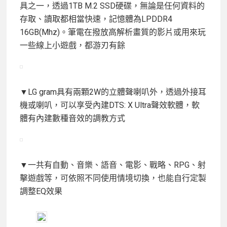
具之一，透過1TB M.2 SSD硬碟，無論是任何資料的
存取、讀取都相當快速，記憶體為LPDDR4
16GB(Mhz)。筆電在撥放高解析畫質的影片或用來玩
一些線上小遊戲，都游刃有餘
▼LG gram具有兩顆2W的立體聲喇叭外，透過外接耳
機或喇叭，可以享受內建DTS: X Ultra聲效軟體，軟
體有內建數種音效的調教方式
▼一共有自動、音樂、語音、電影、戰略、RPG、射
擊遊戲等，可依照不同使用情境切換，也能自行定製
調整EQ效果