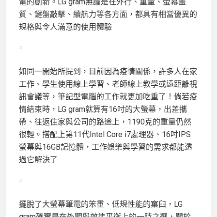
電的創新。LG gram無論是在外行、重量、螢幕畫
質、鍵盤敲擊、續航力等各方面，都具有相當優異的
規格與令人滿意的使用體驗
如同一開始所提到，目前因為疫情關係，許多人在家
工作、學生使用線上學習、老師線上教學或遠距離視
訊會議等，筆記型電腦的工作就更加吃重了！倘若疫
情結束時，LG gram就算有16吋的大螢幕，出差攜
帶、往返住家與公司的路途上，1190克的重量仍然
很輕。搭配上第11代Intel Core i7處理器、16吋IPS
螢幕與16GB記憶體，工作娛樂與學習的需求都能透
過它解決了
擺脫了大螢幕筆電的笨重、低規性能的窠臼，LG
gram確實是在外觀與效能平衡上的一時之選，關於