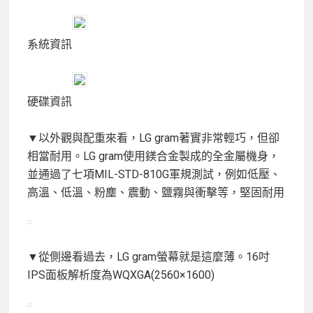
系統資訊
硬碟資訊
▼以外觀與配重來看，LG gram著實非常輕巧，但卻
相當耐用。LG gram使用鎂合金製成的全金屬機身，
並通過了七項MIL-STD-810G軍規測試，例如低壓、
高溫、低溫、粉塵、震動、鹽霧與衝擊等，堅固耐用
▼從側邊看過去，LG gram螢幕就是這麼薄。16吋
IPS面板解析度為WQXGA(2560×1600)