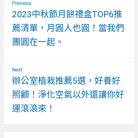
Previous
章
Previous
2023中秋節月餅禮盒TOP6推
post:
導
薦清單，月圓人也圓！當我們
覽
團圓在一起。
Next
Next
辦公室植栽推薦5選，好養好
post:
照顧！淨化空氣以外還讓你好
運滾滾來！