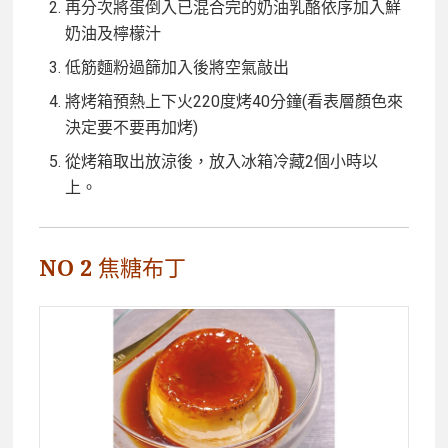
再分次將蛋倒入已混合完的奶油乳酪依序加入鮮
奶油及檸檬汁
低筋麵粉過篩加入後將空氣敲出
將烤箱預熱上下火220度烤40分鐘(看表層顏色來
決定要不要再加烤)
從烤箱取出放涼後，放入冰箱冷藏2個小時以
上。
NO 2 焦糖布丁