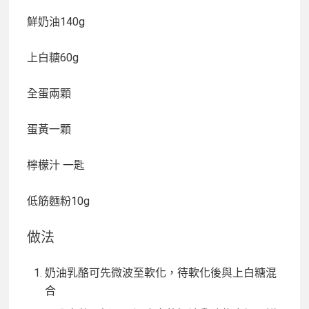
鮮奶油140g
上白糖60g
全蛋兩顆
蛋黃一顆
檸檬汁 一匙
低筋麵粉10g
做法
奶油乳酪可先微波至軟化，待軟化後與上白糖混
合