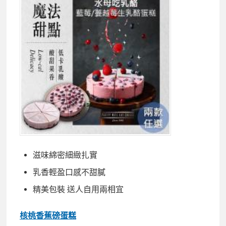
滋味綿密細緻扎實
乳香輕盈口感不甜膩
精美包裝 送人自用兩相宜
核桃香蕉磅蛋糕