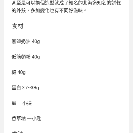
甚至是可以換個造型就成了知名的北海道知名的餅乾
的外殼，多加變化也有不同好滋味。
食材
無鹽奶油 40g
低筋麵粉 40g
糖 40g
蛋白 37~38g
鹽 一小撮
香草精 一小匙