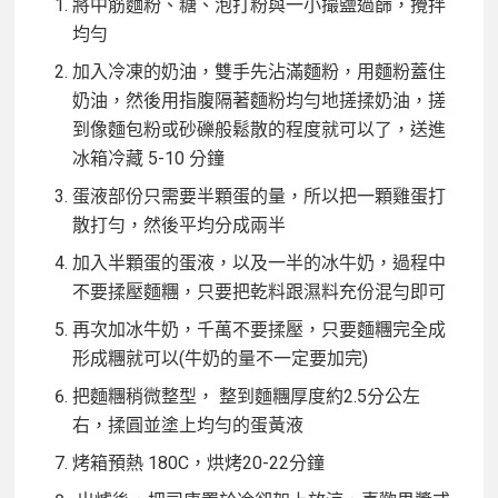
將中筋麵粉、糖、泡打粉與一小撮鹽過篩，攪拌
均勻
加入冷凍的奶油，雙手先沾滿麵粉，用麵粉蓋住
奶油，然後用指腹隔著麵粉均勻地搓揉奶油，搓
到像麵包粉或砂礫般鬆散的程度就可以了，送進
冰箱冷藏 5-10 分鐘
蛋液部份只需要半顆蛋的量，所以把一顆雞蛋打
散打勻，然後平均分成兩半
加入半顆蛋的蛋液，以及一半的冰牛奶，過程中
不要揉壓麵糰，只要把乾料跟濕料充份混勻即可
再次加冰牛奶，千萬不要揉壓，只要麵糰完全成
形成糰就可以(牛奶的量不一定要加完)
把麵糰稍微整型， 整到麵糰厚度約2.5分公左
右，揉圓並塗上均勻的蛋黃液
烤箱預熱 180C，烘烤20-22分鐘