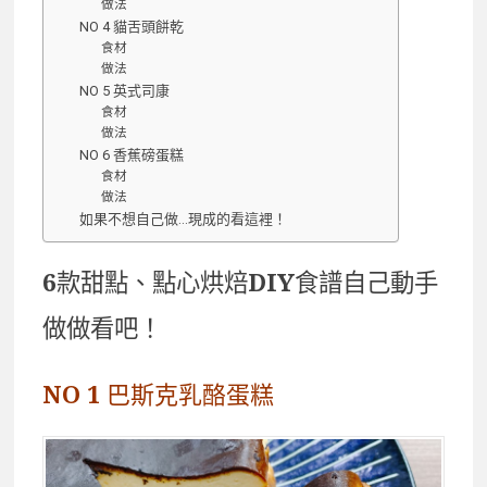
做法
NO 4 貓舌頭餅乾
食材
做法
NO 5 英式司康
食材
做法
NO 6 香蕉磅蛋糕
食材
做法
如果不想自己做…現成的看這裡！
6款甜點、點心烘焙DIY食譜自己動手
做做看吧！
NO 1 巴斯克乳酪蛋糕