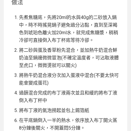
做法
先煮焦糖底，先將20ml的水與40g的二砂放入鍋
中，時不時搖晃鍋子避免過分沾黏，直到至深褐
色到琥珀色離火加20ml水，就完成焦糖漿，稍稍
冷卻可直接倒入布丁杯底等待冷卻。
將二砂與蛋及香草粉先混合，並加熱牛奶混合鮮
奶油至鍋邊微微冒泡(不確定溫度者，可沾取液體
至虎口，微微燙就可以關火)
將熱牛奶混合液分次加入蛋液中混合(不要太快可
能會變成蛋花)
過篩混合完成的布丁液兩次並且和緩的將布丁液
倒入布丁杯中
將布丁液的氣泡撈起並包上錫箔紙
在平底鍋倒入一半的熱水，依序放入布丁開火蒸
8分鐘後關火，不開蓋悶5分鐘。