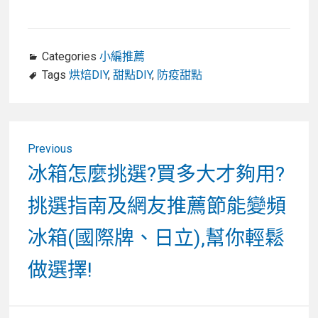
Categories
小編推薦
Tags
烘焙DIY
,
甜點DIY
,
防疫甜點
文
Previous
章
Previous
冰箱怎麼挑選?買多大才夠用?
post:
導
挑選指南及網友推薦節能變頻
覽
冰箱(國際牌、日立),幫你輕鬆
做選擇!