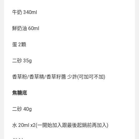
牛奶 340ml
鮮奶油 60ml
蛋 2顆
二砂 35g
香草粉/香草精/香草籽醬 少許(可加可不加)
焦糖底
二砂 40g
水 20ml x2(一開始加入跟最後起鍋前再加入)