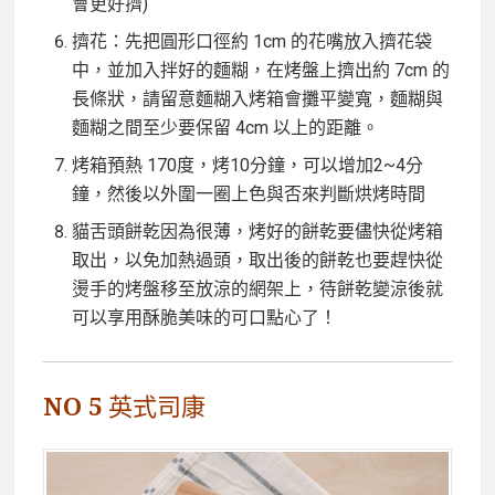
會更好擠)
擠花：先把圓形口徑約 1cm 的花嘴放入擠花袋
中，並加入拌好的麵糊，在烤盤上擠出約 7cm 的
長條狀，請留意麵糊入烤箱會攤平變寬，麵糊與
麵糊之間至少要保留 4cm 以上的距離。
烤箱預熱 170度，烤10分鐘，可以增加2~4分
鐘，然後以外圍一圈上色與否來判斷烘烤時間
貓舌頭餅乾因為很薄，烤好的餅乾要儘快從烤箱
取出，以免加熱過頭，取出後的餅乾也要趕快從
燙手的烤盤移至放涼的網架上，待餅乾變涼後就
可以享用酥脆美味的可口點心了！
NO 5 英式司康