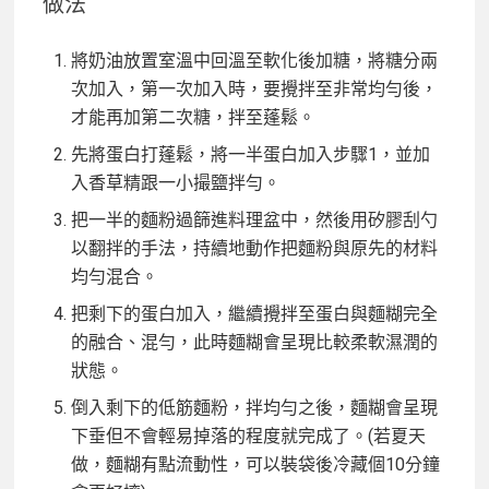
做法
將奶油放置室溫中回溫至軟化後加糖，將糖分兩
次加入，第一次加入時，要攪拌至非常均勻後，
才能再加第二次糖，拌至蓬鬆。
先將蛋白打蓬鬆，將一半蛋白加入步驟1，並加
入香草精跟一小撮鹽拌勻。
把一半的麵粉過篩進料理盆中，然後用矽膠刮勺
以翻拌的手法，持續地動作把麵粉與原先的材料
均勻混合。
把剩下的蛋白加入，繼續攪拌至蛋白與麵糊完全
的融合、混勻，此時麵糊會呈現比較柔軟濕潤的
狀態。
倒入剩下的低筋麵粉，拌均勻之後，麵糊會呈現
下垂但不會輕易掉落的程度就完成了。(若夏天
做，麵糊有點流動性，可以裝袋後冷藏個10分鐘