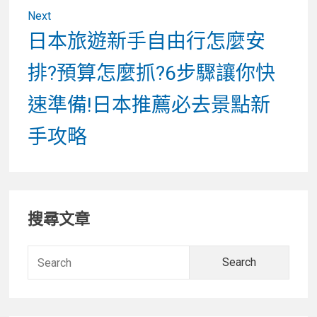
Next
Next
日本旅遊新手自由行怎麼安
post:
排?預算怎麼抓?6步驟讓你快
速準備!日本推薦必去景點新
手攻略
Primary
搜尋文章
Sidebar
Searc
for: