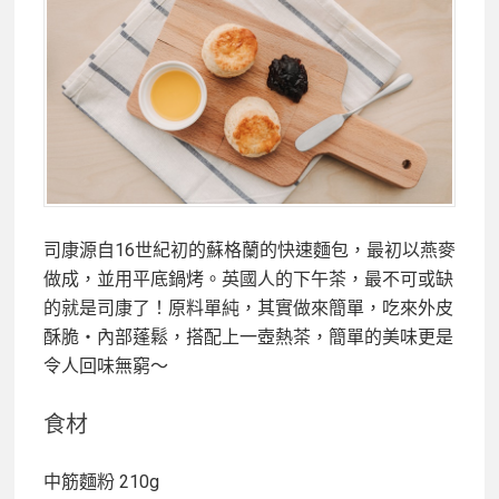
司康源自16世紀初的蘇格蘭的快速麵包，最初以燕麥
做成，並用平底鍋烤。英國人的下午茶，最不可或缺
的就是司康了！原料單純，其實做來簡單，吃來外皮
酥脆・內部蓬鬆，搭配上一壺熱茶，簡單的美味更是
令人回味無窮～
食材
中筋麵粉 210g