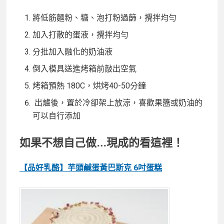
將低筋麵粉、糖、泡打粉過篩，攪拌均勻
加入打散的蛋液，攪拌均勻
分批加入融化的奶油液
倒入模具送進烤箱前敲出空氣
烤箱預熱 180C，烘烤40-50分鐘
出爐後，置於冷卻架上放涼，喜歡果醬或奶油的
可以自行添加
如果不想自己做…現成的看這裡！
【品好乳酪】芋頭鹹蛋黃巴斯克 6吋蛋糕