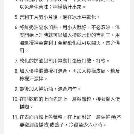
以免產生苦味；檸檬擠汁出來。
吉利丁片剪小片後，泡在冰水中軟化。
將鮮奶油隔水加熱，用小火就好，不必滾沸，溫
度開始上升時就可以加入擠乾水份的吉利丁，用
湯匙攪拌至吉利丁全部融化就可以關火，置旁備
用。
軟化的奶油起司用電動打蛋器打散、打軟。
加入優格繼續攪打混合，再加入檸檬皮屑、糖及
檸檬汁混拌。
最後加入鮮奶油，混合均勻。
在餅乾底的上面先舖上一層藍莓粒，接著倒入蛋
糕糊。
在表面再綴上藍莓粒，在上面封好一層保鮮膜(不
要碰到蛋糕體)或蓋子，冷藏至少六小時。