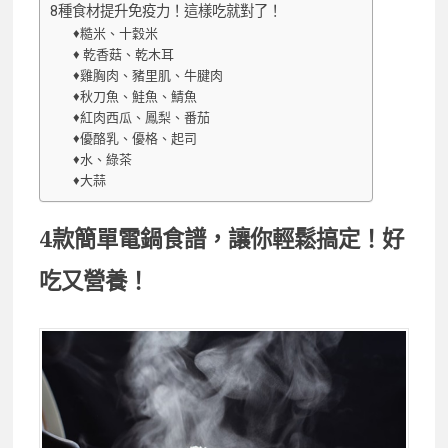
8種食材提升免疫力！這樣吃就對了！
♦糙米、十穀米
♦ 乾香菇、乾木耳
♦雞胸肉、豬里肌、牛腱肉
♦秋刀魚、鮭魚、鯖魚
♦紅肉西瓜、鳳梨、番茄
♦優酪乳、優格、起司
♦水、綠茶
♦大蒜
4款簡單電鍋食譜，讓你輕鬆搞定！好
吃又營養！