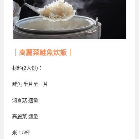
｜高麗菜鮭魚炊飯｜
材料(2人份)：
鮭魚
半片至一片
鴻喜菇
適量
高麗菜
適量
米
1.5杯