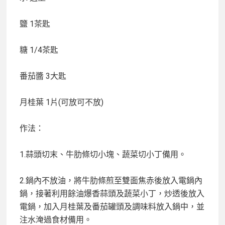
鹽
1茶匙
糖
1/4茶匙
番茄醬
3大匙
月桂葉
1片(可放可不放)
作法：
1.蒜頭切末、牛肋條切小塊、蔬菜切小丁備用。
2.鍋內不放油，將牛肋條煎至雙面焦赤後放入電鍋內
鍋，接著利用餘油爆香蒜頭及蔬菜小丁，炒透後放入
電鍋，加入月桂葉及番茄罐頭及調味料放入鍋中，並
注水淹過食材備用。