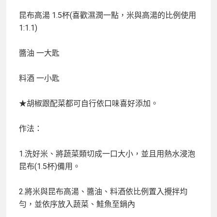
昆布高湯
1.5杯(喜歡濕潤一點，米與高湯的比例使用
1:1.1)
醬油
一大匙
料酒
一小匙
★胡椒跟配菜都可自行依口味喜好添加。
作法：
1.洗好米、將蔬菜類切成一口大小，並且用熱水浸泡
昆布(1.5杯)備用。
2.將米與昆布高湯、醬油、料酒依比例置入攪拌均
勻，並依序放入蔬菜、鮭魚至鍋內