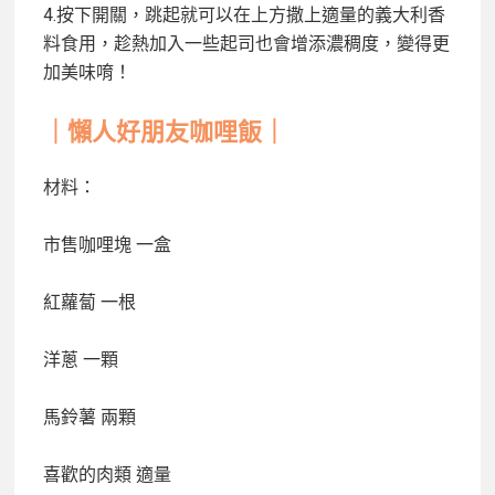
4.按下開關，跳起就可以在上方撒上適量的義大利香
料食用，趁熱加入一些起司也會增添濃稠度，變得更
加美味唷！
｜懶人好朋友咖哩飯｜
材料：
市售咖哩塊
一盒
紅蘿蔔
一根
洋蔥
一顆
馬鈴薯
兩顆
喜歡的肉類
適量