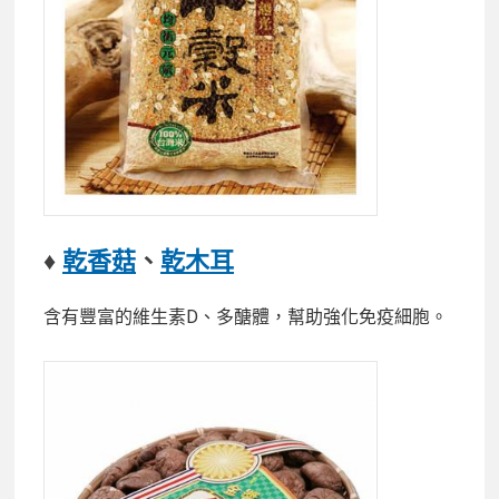
♦
乾香菇
、
乾木耳
含有豐富的維生素D、多醣體，幫助強化免疫細胞。