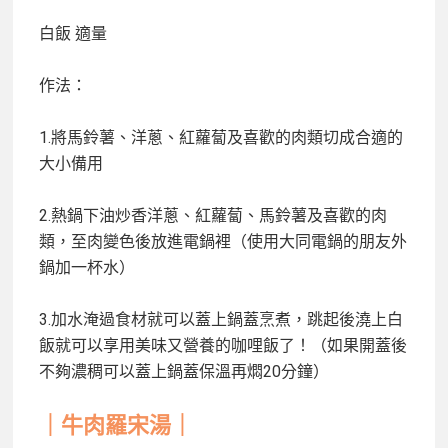
白飯
適量
作法：
1.將馬鈴薯、洋蔥、紅蘿蔔及喜歡的肉類切成合適的
大小備用
2.熱鍋下油炒香洋蔥、紅蘿蔔、馬鈴薯及喜歡的肉
類，至肉變色後放進電鍋裡（使用大同電鍋的朋友外
鍋加一杯水）
3.加水淹過食材就可以蓋上鍋蓋烹煮，跳起後澆上白
飯就可以享用美味又營養的咖哩飯了！（如果開蓋後
不夠濃稠可以蓋上鍋蓋保溫再燜20分鐘）
｜牛肉羅宋湯｜