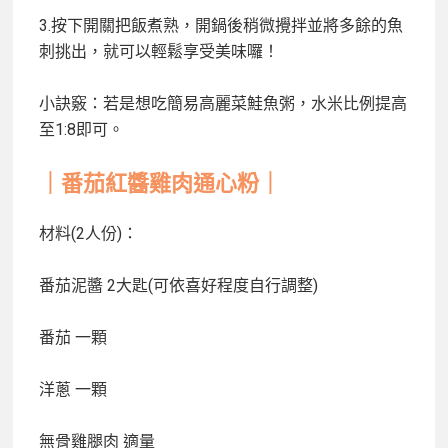
3.按下開關把飯煮熟，開鍋後稍微攪拌並將多餘的魚
刺挑出，就可以輕鬆享受美味囉！
小訣竅：若是想吃簡易高麗菜鮭魚粥，水米比例提高
至1:8即可。
｜番茄紅醬雞肉通心粉｜
材料(2人份)：
番茄泥醬
2大匙(可依喜好程度自行調整)
番茄
一顆
洋蔥
一顆
無骨雞腿肉
適量