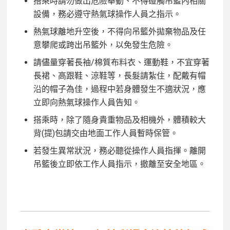
搭乘時請勿做出危險舉動、不得碰觸吊籃內相關
設備，務必遵守熱氣球操作人員之指示。
熱氣球離地升空後，不得向吊籃外拋棄物品及任
意攀爬或跨出吊籃外，以免發生危險。
請儘量穿著長袖/棉質布料衣、運動鞋，不宜穿著
長裙、高跟鞋、涼鞋等，長髮請紮住，配戴有帽
沿的帽子為佳，過程中若身體發生不適狀況，應
立即向熱氣球操作人員告知。
搭乘時，除了隨身貴重物品及相機外，體積較大
背(提)包請交由地面工作人員暫時保管。
若發生異常狀況，務必聽從操作人員指揮。離開
吊籃後立即依工作人員指示，撤離至安全地區。