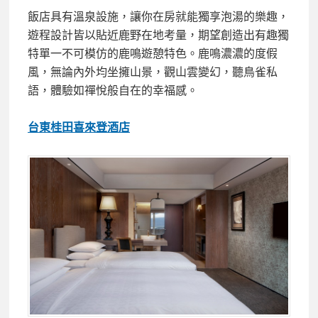
飯店具有溫泉設施，讓你在房就能獨享泡湯的樂趣，
遊程設計皆以貼近鹿野在地考量，期望創造出有趣獨
特單一不可模仿的鹿鳴遊憩特色。鹿鳴濃濃的度假
風，無論內外均坐擁山景，觀山雲變幻，聽鳥雀私
語，體驗如禪悅般自在的幸福感。
台東桂田喜來登酒店