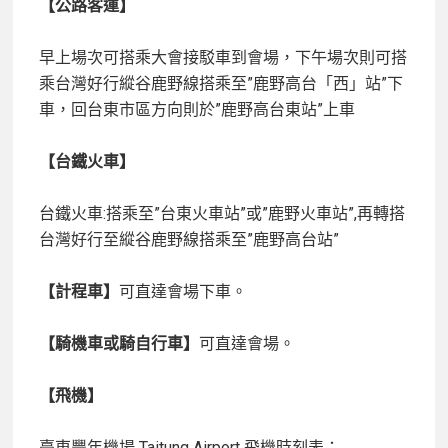
【公路客運】
早上場次可搭乘大會接駁車到會場，下午場次則可搭
乘台灣好行縱谷鹿野線搭乘至”鹿野高台「西」站”下
車，回台東市區方向則於”鹿野高台東站”上車
【台鐵火車】
台鐵火車:搭乘至”台東火車站”或”鹿野火車站”,再轉搭
台灣好行至縱谷鹿野線搭乘至”鹿野高台站”
【計程車】
可直達會場下車。
【騎機車或騎自行車】
可直達會場。
【飛機】
臺東豐年機場 Taitung Airport 飛機時刻表：