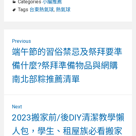
Categories
小編推薦
Tags
台東熱氣球
,
熱氣球
文
Previous
章
Previous
端午節的習俗禁忌及祭拜要準
post:
導
備什麼?祭拜準備物品與網購
覽
南北部粽推薦清單
Next
Next
2023搬家前/後DIY清潔教學懶
post:
人包，學生、租屋族必看搬家