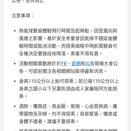
公告，售完為止
注意事項：
熱氣球繫留體驗飛行時間及起降點，因受風向與
風速之影響，基於安全考量會因氣候不穩延後體
驗時間或取消活動，而搭乘過程中飛航駕駛員可
全權決定實施技術降落，乘客不得有異。
活動相關異動將於於
FB
、
官網
和
I
G
及現場大會公
告，可提前關注各相關網站取得最新消息。
身高110公分以上始可搭乘；若已達110公分以上
身高之國小以下兒童則須由成人家屬陪同方能搭
乘。
酒醉、懼高症、高血壓、氣喘、心血管疾病、攜
帶寵物及孕婦，均不得搭乘；容易緊張、懼高或
身體不適者，建議不要搭乘。