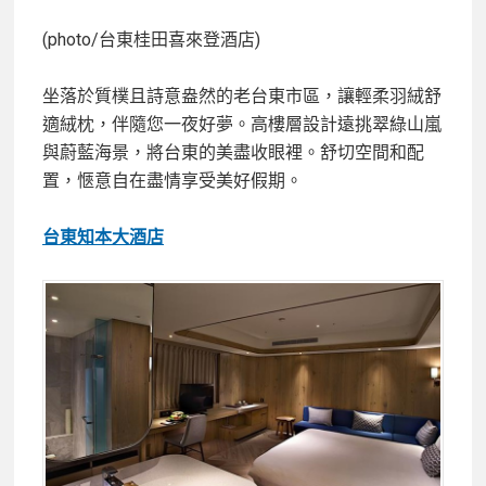
(photo/台東桂田喜來登酒店)
坐落於質樸且詩意盎然的老台東市區，讓輕柔羽絨舒
適絨枕，伴隨您一夜好夢。高樓層設計遠挑翠綠山嵐
與蔚藍海景，將台東的美盡收眼裡。舒切空間和配
置，愜意自在盡情享受美好假期。
台東知本大酒店