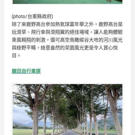
(photo/台東縣政府)
除了來鹿野高台參加熱氣球嘉年華之外，鹿野高台是
玩滑草、飛行傘與滑翔翼的絕佳場域，讓人能夠體驗
乘風翱翔的刺激，還可高空鳥瞰縱谷大地的河川風光
與綠野平疇，綠意盎然的茶園風光更是令人賞心悅
目。
龍田自行車道