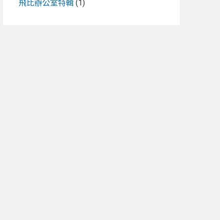
飛比辦公室特輯
(1)