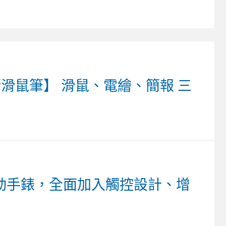
2 脈衝滑鼠筆】 滑鼠、電繪、簡報 三
7系列運動手錶，全面加入觸控設計、增