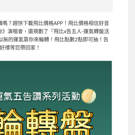
嗎？趕快下載飛比價格APP！飛比價格相信好音
你》
演唱會，還規劃了『飛比x告五人-運氣轉盤活
若有似無的運氣靠你來輪轉！飛比點數2點即可抽！告
等眾多好禮等您帶回家！