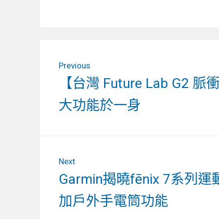
文
Previous
章
Previous
【台灣 Future Lab G
導
post:
大功能於一身
覽
Next
Next
Garmin揭曉fēnix 
post:
加戶外手電筒功能