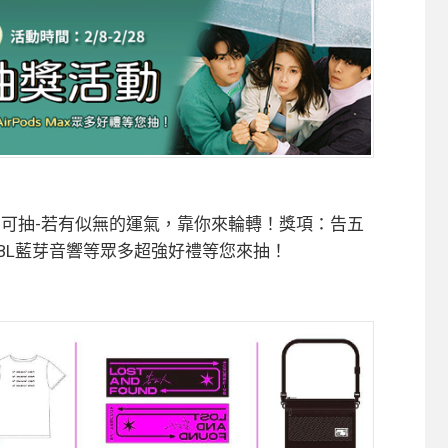
可抽-若有似無的運氣，靠你來輪轉！獎項：告五
max、JBL藍芽音響等眾多超強好禮等您來抽！