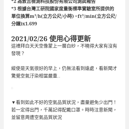
*2 為敦吉檢測科技股份有限公司測試報告
*3 根據台灣工研院國家度量衡標準實驗室所提供的
單位換算m³/h(立方公尺/小時) =ft³/min(立方公尺/
分鐘)x1.699
2021/02/26 使用心得更新
這禮拜白天天空像蒙上一層白紗，不曉得大家有沒有
發現？
縱使是天氣很好的早上，仍無法看到遠處，看新聞才
驚覺空氣汙染相當嚴重…
▼看到如此不好的空氣品質狀況，盡量避免少出門！
若一定得出門，千萬記得配戴口罩。時時注意新聞，
並留意周遭空氣品質狀況