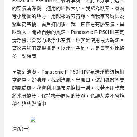
Panasonic F-P50HH空氣清淨機，之前也分享了這台
的空氣清淨機，適用的坪數大小。我認為臥室、餐廳
等小範圍的地方，用起來游刃有餘。而我家客廳因為
緊鄰高架橋，窗戶打開後，就一直容易有髒空氣、異
味飄入，開啟自動的風速，Panasonic F-P50HH空氣
清淨機常會努力地淨化空氣，也就是使用最大轉速。
當然最終的效果還是可以淨化空氣，只是會需要比較
多一點時間
▼談到清潔，Panasonic F-P50HH空氣清淨機結構相
當簡單，好清理。找到進風、出風口，濾網擺放空間
的風扇處，我會利用濕布先擦拭一遍，接著再用乾布
將水分擦乾，保持機器周圍的乾淨，也讓灰塵不會堆
積在這些縫隙中
清潔(一)