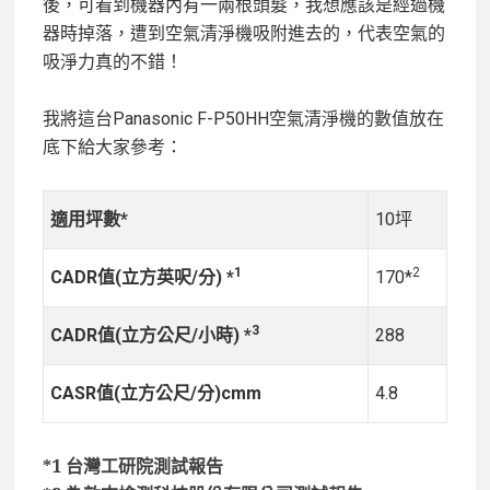
後，可看到機器內有一兩根頭髮，我想應該是經過機
器時掉落，遭到空氣清淨機吸附進去的，代表空氣的
吸淨力真的不錯！
我將這台Panasonic F-P50HH空氣清淨機的數值放在
底下給大家參考：
適用坪數*
10坪
1
2
CADR值(立方英呎/分) *
170*
3
CADR值(立方公尺/小時) *
288
CASR值(立方公尺/分)cmm
4.8
*1 台灣工研院測試報告