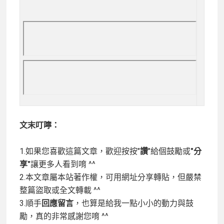
文末叮嚀：
1.如果您喜歡這篇文章，歡迎按按"
讚
"給個鼓勵或
"分
享"
讓更多人看到唷 ^^
2.本文章屬本站著作權，可用網址分享轉貼，但嚴禁
整篇盜取或全文轉載 ^^
3.順手
回應留言
，也算是給我一點小小的動力與鼓
勵，真的非常感謝您唷 ^^