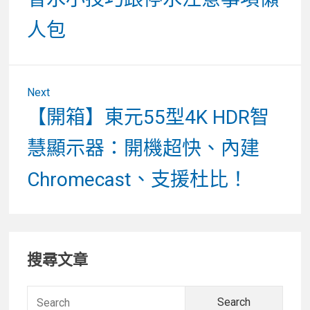
覽
人包
Next
Next
【開箱】東元55型4K HDR智
post:
慧顯示器：開機超快、內建
Chromecast、支援杜比！
Primary
搜尋文章
Sidebar
Searc