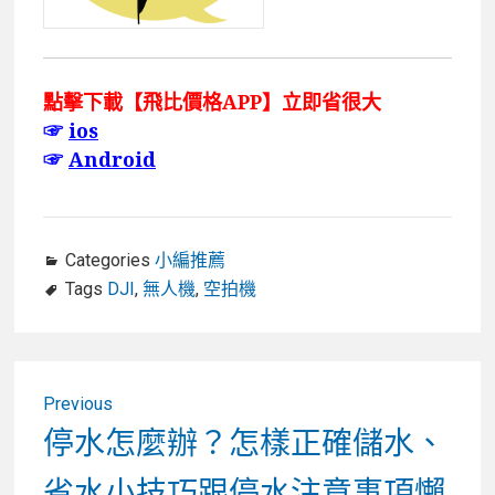
點擊下載【飛比價格APP】立即省很大
☞
ios
☞
Android
Categories
小編推薦
Tags
DJI
,
無人機
,
空拍機
文
Previous
章
Previous
停水怎麼辦？怎樣正確儲水、
post:
導
省水小技巧跟停水注意事項懶