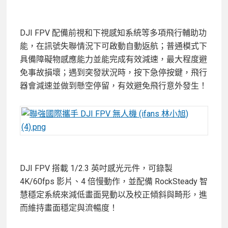
DJI FPV 配備前視和下視感知系統等多項飛行輔助功
能，在訊號失聯情況下可啟動自動返航；普通模式下
具備障礙物感應能力並能完成有效減速，最大程度避
免事故損壞；遇到突發狀況時，按下急停按鍵，飛行
器會減速並做到懸空停留，有效避免飛行意外發生！
DJI FPV 搭載 1/2.3 英吋感光元件，可錄製
4K/60fps 影片、4 倍慢動作，並配備 RockSteady 智
慧穩定系統來減低畫面晃動以及校正傾斜與畸形，進
而維持畫面穩定與流暢度！