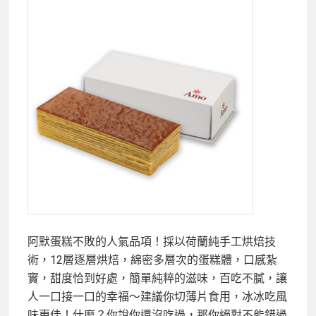
阿默蛋糕不敗的人氣品項！採以荷蘭純手工烘焙技
術，12層逐層烘焙，綿密多層次的蛋糕體，口感紮
實，甜度恰到好處，簡單純粹的滋味，百吃不膩，讓
人一口接一口的幸福～建議你切薄片食用，冰冰吃風
味更佳！什麼？你說你還沒吃過，那你絕對不能錯過