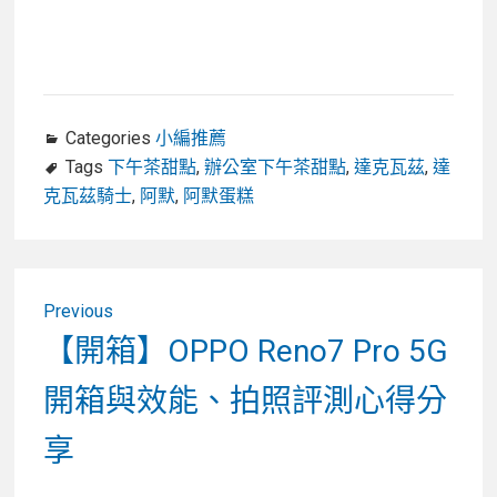
Categories
小編推薦
Tags
下午茶甜點
,
辦公室下午茶甜點
,
達克瓦茲
,
達
克瓦茲騎士
,
阿默
,
阿默蛋糕
文
Previous
章
Previous
【開箱】OPPO Reno7 Pro 5G
post:
導
開箱與效能、拍照評測心得分
覽
享