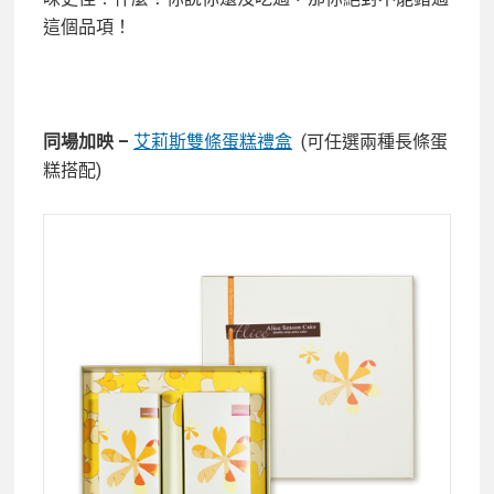
這個品項！
同場加映 –
艾莉斯雙條蛋糕禮盒
(可任選兩種長條蛋
糕搭配)