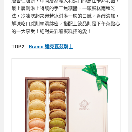
層杏仁脆餅，中間層為義大利進口的馬仕卡邦乳酪，
最上層則淋上特調的手工焦糖醬，一顆蛋糕兩種吃
法，冷凍吃起來宛若冰淇淋一般的口感，香醇濃郁，
解凍吃口感則絲滑綿密，搭配上飲品則是下午茶點心
的一大享受！絕對是乳酪蛋糕控的愛！
TOP2
Bramo 達克瓦茲騎士