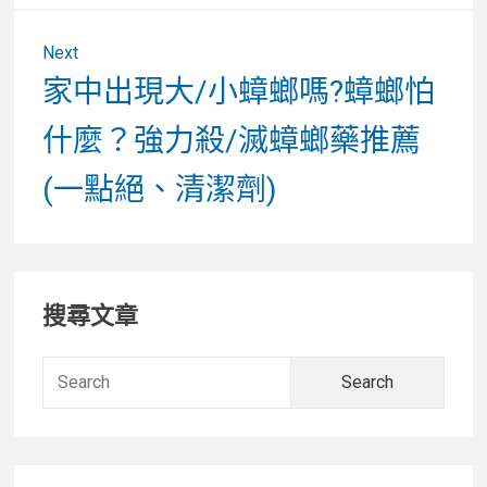
Next
Next
家中出現大/小蟑螂嗎?蟑螂怕
post:
什麼？強力殺/滅蟑螂藥推薦
(一點絕、清潔劑)
Primary
搜尋文章
Sidebar
Searc
for: