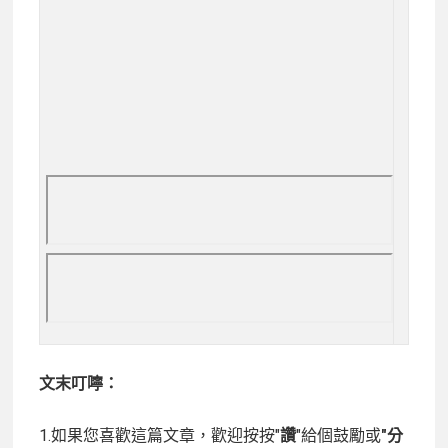
文末叮嚀：
1.如果您喜歡這篇文章，歡迎按按"
讚
"給個鼓勵或
"分