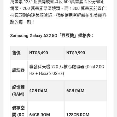
萬畫素 123° 超廣角鏡頭以及 500萬畫素 4 公分微距
鏡頭、200 萬畫素景深鏡頭，而 1,300 萬畫素前置自
拍鏡頭則內建美顏濾鏡，帶給使用者輕鬆拍出美麗容
顏的每一刻！
Samsung Galaxy A32 5G「豆豆機」規格表：
售價
NT$8,490
NT$9,990
聯發科天璣 720 八核心處理器 (Dual 2.0G
處理器
Hz + Hexa 2.0GHz)
記憶體
4GB RAM
6GB RAM
(RAM)
儲存空
間 (RO
64GB ROM
128GB ROM