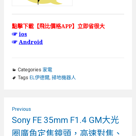
點擊下載【飛比價格APP】立即省很大
☞
ios
☞
Android
Categories
家電
Tags
EL伊德爾
,
掃地機器人
文
Previous
章
Previous
Sony FE 35mm F1.4 GM大光
post:
導
圈廣角定焦鏡頭，高速對焦、