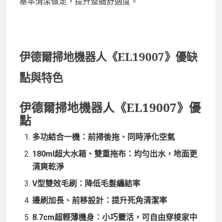
基本清潔做足，提升整體舒適度。
伊德爾掃地機器人《
EL19007》
優缺
點與特色
伊德爾掃地機器人《
EL19007》
優
點
多功結合一機：
前掃後拖、同時淨化空氣
180ml超大水箱、雙重拖布：
均勻出水，地面更
清爽乾淨
V型雙效毛刷：
降低毛髮纏結率
邊刷加長、前移設計：
提升死角清潔率
8.7cm超輕薄機身：
小巧靈活，可自由穿梭家中