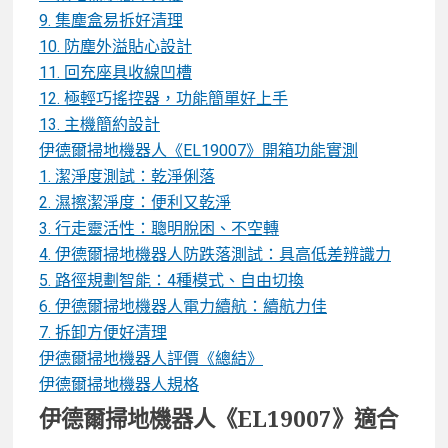
9. 集塵盒易拆好清理
10. 防塵外溢貼心設計
11. 回充座具收線凹槽
12. 極輕巧搖控器，功能簡單好上手
13. 主機簡約設計
伊德爾掃地機器人《EL19007》開箱功能實測
1. 潔淨度測試：乾淨俐落
2. 濕擦潔淨度：便利又乾淨
3. 行走靈活性：聰明脫困、不空轉
4. 伊德爾掃地機器人防跌落測試：具高低差辨識力
5. 路徑規劃智能：4種模式、自由切換
6. 伊德爾掃地機器人電力續航：續航力佳
7. 拆卸方便好清理
伊德爾掃地機器人評價《總結》
伊德爾掃地機器人規格
伊德爾掃地機器人《
EL19007》
適合