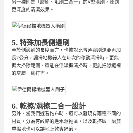
另一種則是「膠刷、毛刷二合一」的V型滾刷，達到
更深度的清潔效果。
5.
特殊加長側邊刷
至於側邊刷的長度而言，也據說比普通邊刷還要再加
長2公分，讓掃地機器人在每次的移動清掃時，更能
擴大掃除範圍，還能在沿矮櫃清掃時，更能把隙縫裡
的灰塵一網打盡。
6.
乾擦/
濕擦二合一設計
另外，當我們近看拖布時，還可以發現有兩種不同的
材質，分為有紋路的進水濕拖區，以及乾擦區，讓雙
重擦地也可以讓地上乾爽舒適。