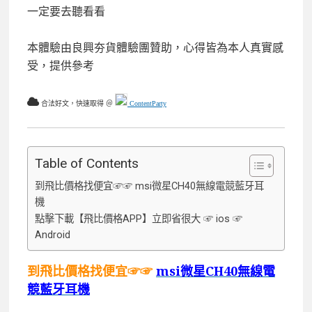
一定要去聽看看
本體驗由良興夯貨體驗團贊助，心得皆為本人真實感
受，提供參考
合法好文，快速取得 ＠
ContentParty
Table of Contents
到飛比價格找便宜☞☞ msi微星CH40無線電競藍牙耳
機
點擊下載【飛比價格APP】立即省很大 ☞ ios ☞
Android
到飛比價格找便宜☞☞
msi微星CH40無線電
競藍牙耳機