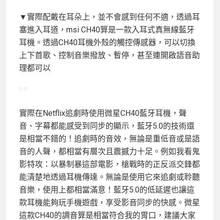
▼實際配戴在耳朵上，並不會感到任何不適，透過耳
塞進入耳道，msi CH40算是一款入耳式真無線藍牙
耳機。透過CH40耳機外殼的觸控傳感器，可以切換
上下首歌、控制音樂撥放、暫停，甚至連開啟語音助
理都可以
實際在Netflix追劇時使用微星CH40藍牙耳機，聲
音、字幕都能感受到同步的顯示，藍牙5.0的技術還
是相當不錯的！追劇時的音效，無論是重低音或是語
音的人聲，都相當有層次且震撼力十足。例如我看鬼
影特攻：以暴制暴這部電影，槍戰時的正反派交鋒都
能清楚地透過耳機傳達。無論是使用它來追劇或聆聽
音樂，使用上都相當滿意！藍牙5.0的低延遲也讓這
款耳機能夠玩手機遊戲，享受影音同步的快感。微星
這款CH40的調音算是相當符合我的胃口，建議大家