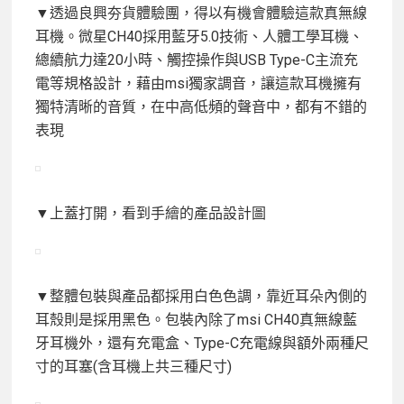
▼透過良興夯貨體驗團，得以有機會體驗這款真無線
耳機。微星CH40採用藍牙5.0技術、人體工學耳機、
總續航力達20小時、觸控操作與USB Type-C主流充
電等規格設計，藉由msi獨家調音，讓這款耳機擁有
獨特清晰的音質，在中高低頻的聲音中，都有不錯的
表現
▼上蓋打開，看到手繪的產品設計圖
▼整體包裝與產品都採用白色色調，靠近耳朵內側的
耳殼則是採用黑色。包裝內除了msi CH40真無線藍
牙耳機外，還有充電盒、Type-C充電線與額外兩種尺
寸的耳塞(含耳機上共三種尺寸)