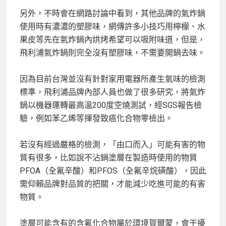
另外，不時會在網路討論中看到，其他品牌的氣炸鍋
使用時有濃濃的塑膠味，網傳許多小技巧用檸檬、水
果皮等先在氣炸鍋內烘烤希望可以吸附味道，但是，
飛利浦氣炸鍋則完全沒有塑膠味，不需要開鍋去味。
因為目前台灣並沒有針對家用電器所產生氣味的檢測
標準，飛利浦品牌內部人員也做了很多研究，將氣炸
鍋以機器運轉最高溫200度空燒測試，經SGS報告檢
驗，例如苯乙烯等揮發致癌化合物零檢出。
若沒有經過嚴格的檢測，「由口而入」可能有害的物
質有很多，比如說不沾鍋塗層在製造時使用的物質
PFOA（全氟辛酸）和PFOS（全氟辛烷磺酸），因此
需仰賴品牌對品質的把關，才能減少吃進可能的有害
物質。
塗層可能含有的含氟化合物屬於環境賀爾蒙，會干擾