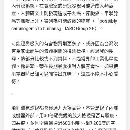
內分泌系統，在實驗室的研究發現可能造成人類癌
症，人體研究上則發現造成睪丸癌、腎臟癌、甲狀腺
癌等風險上升，被列為可能致癌的物質（「possibly
carcinogenic to humans」 IARC Group 2B）。
可能經鼻吸入的有害物質則更多了，或許因為台灣沒
有為家電而生的氣體相關的檢測標準，經過我的搜
尋，這部分比較找不到資料，不過常見的工業化學氣
體，像是苯、萘在長期暴露後對人體有毒性，如果使
用電器時已經可以聞得出異味了，還是不能不小心看
待。
飛利浦氣炸鍋都會經過九大項品管，不管是鍋子內部
或機器外部，用30倍顯微鏡的放大檢視是否有瑕疵，
如裂痕，並且全機還通過600小時、攝氏200度的空