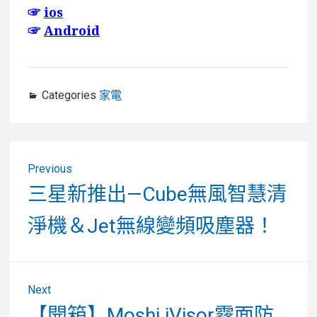
☞
ios
☞
Android
Categories
家電
文
Previous
章
Previous
三星新推出—Cube無風智慧清
post:
導
淨機＆Jet無線變頻吸塵器！
覽
Next
Next
【開箱】Moshi iVisor霧面防