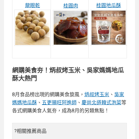
龍眼乾
桂圓地瓜酥
桂圓肉
網購美食夯！炳叔烤玉米、吳家媽媽地瓜
酥大熱門
8月食品榜出現的網購美食旋風，
炳叔烤玉米
、
吳家
媽媽地瓜酥
、
五更腸旺阿進師
、
慶尚北道韓式泡菜
等
各式網購美食人氣夯，成為8月的另類焦點！
?相關推薦商品