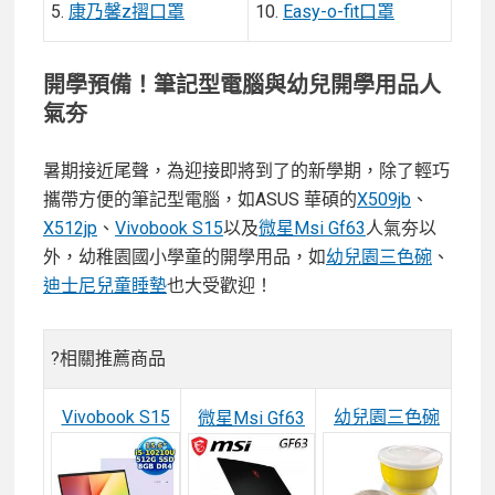
5.
康乃馨z摺口罩
10.
Easy-o-fit口罩
開學預備！筆記型電腦與幼兒開學用品人
氣夯
暑期接近尾聲，為迎接即將到了的新學期，除了輕巧
攜帶方便的筆記型電腦，如ASUS 華碩的
X509jb
、
X512jp
、
Vivobook S15
以及
微星Msi Gf63
人氣夯以
外，幼稚園國小學童的開學用品，如
幼兒園三色碗
、
迪士尼兒童睡墊
也大受歡迎！
?相關推薦商品
Vivobook S15
幼兒園三色碗
微星Msi Gf63