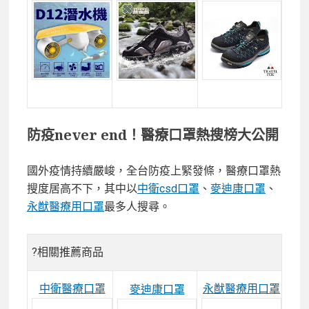
防疫never end！醫療口罩熱搜榜大公開
國外疫情持續嚴峻，全台防疫上緊發條，醫療口罩熱
搜度居高不下，其中以
中衛csd口罩
、
麥迪康口罩
、
永猷醫療用口罩
最多人搜尋。
?相關推薦商品
中衛醫療口罩
永猷醫療用口罩
麥迪康口罩