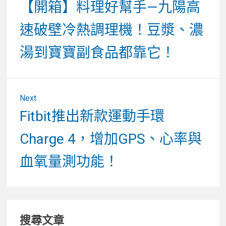
章
Previous
【開箱】料理好幫手—九陽高
post:
導
速破壁冷熱調理機！豆漿、濃
覽
湯到寶寶副食品都靠它！
Next
Next
Fitbit推出新款運動手環
post:
Charge 4，增加GPS、心率與
血氧量測功能！
Primary
搜尋文章