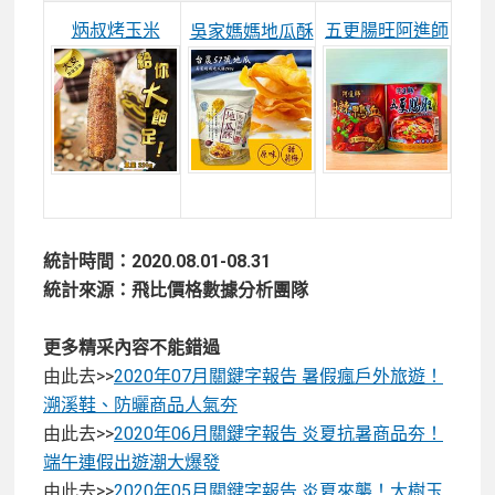
炳叔烤玉米
五更腸旺阿進師
吳家媽媽地瓜酥
統計時間：2020.08.01-08.31
統計來源：飛比價格數據分析團隊
更多精采內容不能錯過
由此去>>
2020年07月關鍵字報告 暑假瘋戶外旅遊！
溯溪鞋、防曬商品人氣夯
由此去>>
2020年06月關鍵字報告 炎夏抗暑商品夯！
端午連假出遊潮大爆發
由此去>>
2020年05月關鍵字報告 炎夏來襲！大樹玉