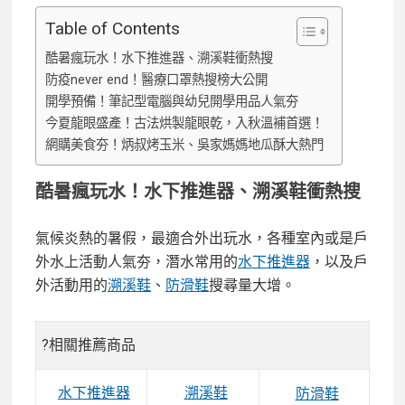
Table of Contents
酷暑瘋玩水！水下推進器、溯溪鞋衝熱搜
防疫never end！醫療口罩熱搜榜大公開
開學預備！筆記型電腦與幼兒開學用品人氣夯
今夏龍眼盛產！古法烘製龍眼乾，入秋溫補首選！
網購美食夯！炳叔烤玉米、吳家媽媽地瓜酥大熱門
酷暑瘋玩水！水下推進器、溯溪鞋衝熱搜
氣候炎熱的暑假，最適合外出玩水，各種室內或是戶
外水上活動人氣夯，潛水常用的
水下推進器
，以及戶
外活動用的
溯溪鞋
、
防滑鞋
搜尋量大增。
?相關推薦商品
水下推進器
溯溪鞋
防滑鞋