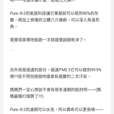
啊~~~毛髮灰塵才能一起吸光光嘛!!!
Pure i9.2的氣旋科技讓它單趟就可以吸到90%的灰
塵，
再加上旁邊的立體八爪邊刷，可以深入角落死
角，
我覺得家裡地板跑一次就感覺超級乾淨了~
另外就是過濾的部分，過濾PM2.5它可以做到99.9%
唷!!!就不用怕吸個地還會有揚塵的二次汙染，
媽媽們一定心想該不會有很多濾網的耗材吧~~~(媽
媽最精打細算了!!!)
Pure i9.2的濾網可以水洗，所以壽命可以更長唷~~~