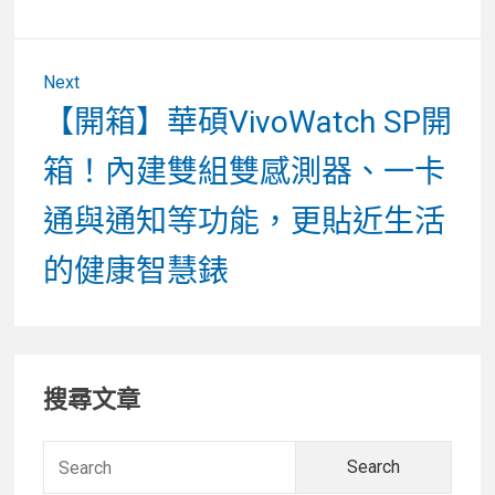
Next
Next
【開箱】華碩VivoWatch SP開
post:
箱！內建雙組雙感測器、一卡
通與通知等功能，更貼近生活
的健康智慧錶
Primary
搜尋文章
Sidebar
Searc
for: