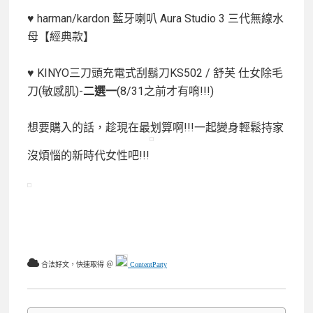
♥ harman/kardon 藍牙喇叭 Aura Studio 3 三代無線水
母【經典款】
♥ KINYO三刀頭充電式刮鬍刀KS502 / 舒芙 仕女除毛
刀(敏感肌)-
二選一
(8/31之前才有唷!!!)
想要購入的話，趁現在最划算啊!!!一起變身輕鬆持家
沒煩惱的新時代女性吧!!!
合法好文，快速取得 ＠
ContentParty