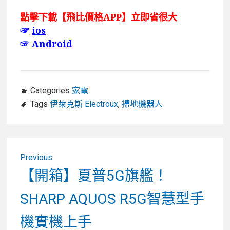
點擊下載【飛比價格APP】立即省很大
☞
ios
☞
Android
Categories
家電
Tags
伊萊克斯 Electroux
,
掃地機器人
文
Previous
章
Previous
【開箱】夏普5G旗艦！
post:
導
SHARP AQUOS R5G智慧型手
覽
機實機上手