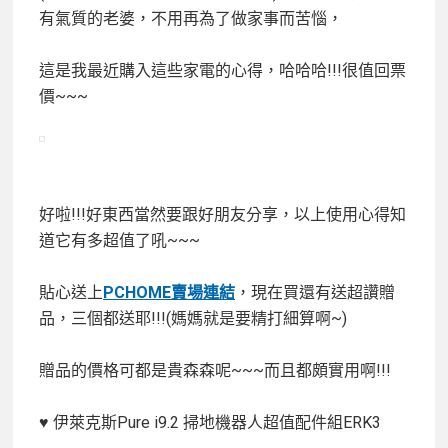
有氣質的老婆，不用再為了做家事而苦惱，
這是我最近購入這些家電的心得，哈哈哈!!!很值回票
價~~~
好啦!!!好東西當然要跟好朋友分享，以上使用心得知
道它有多超值了吼~~~
貼心送上
PCHOME賣場連結
，現在買還有送超讚贈
品，三個都送耶!!!(媽媽就是要精打細算啊~)
贈品的價格可都是貴森森呢~~~而且都頗實用啊!!!
♥ 伊萊克斯Pure i9.2 掃地機器人超值配件組ERK3