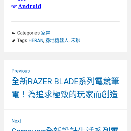
☞
Android
Categories
家電
Tags
HERAN
,
掃地機器人
,
禾聯
文
Previous
章
Previous
全新RAZER BLADE系列電競筆
post:
導
電！為追求極致的玩家而創造
覽
Next
Next