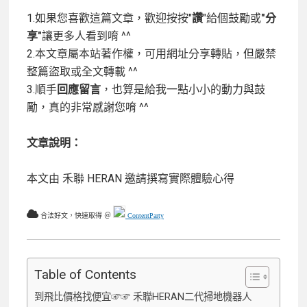
1.如果您喜歡這篇文章，歡迎按按"
讚
"給個鼓勵或
"分
享"
讓更多人看到唷 ^^
2.本文章屬本站著作權，可用網址分享轉貼，但嚴禁
整篇盜取或全文轉載 ^^
3.順手
回應留言
，也算是給我一點小小的動力與鼓
勵，真的非常感謝您唷 ^^
文章說明：
本文由 禾聯 HERAN
邀請撰寫實際體驗心得
合法好文，快速取得 ＠
ContentParty
Table of Contents
到飛比價格找便宜☞☞ 禾聯HERAN二代掃地機器人