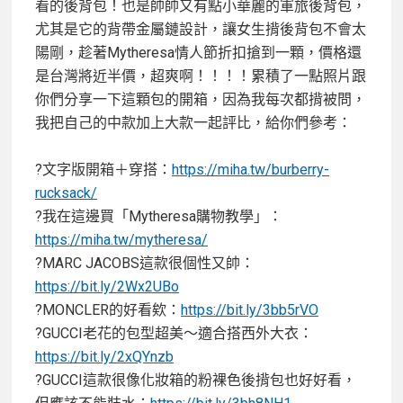
看的後背包！也是帥帥又有點小華麗的軍旅後背包，
尤其是它的背帶金屬鏈設計，讓女生揹後背包不會太
陽剛，趁著Mytheresa情人節折扣搶到一顆，價格還
是台灣將近半價，超爽啊！！！！累積了一點照片跟
你們分享一下這顆包的開箱，因為我每次都揹被問，
我把自己的中款加上大款一起評比，給你們參考：
?文字版開箱＋穿搭：
https://miha.tw/burberry-
rucksack/
?我在這邊買「Mytheresa購物教學」：
https://miha.tw/mytheresa/
?MARC JACOBS這款很個性又帥：
https://bit.ly/2Wx2UBo
?MONCLER的好看欸：
https://bit.ly/3bb5rVO
?GUCCI老花的包型超美～適合搭西外大衣：
https://bit.ly/2xQYnzb
?GUCCI這款很像化妝箱的粉裸色後揹包也好好看，