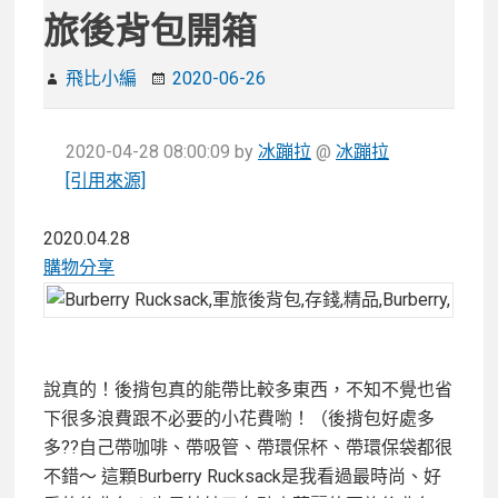
旅後背包開箱
飛比小編
2020-06-26
2020-04-28 08:00:09
by
冰蹦拉
@
冰蹦拉
[引用來源]
2020.04.28
購物分享
說真的！後揹包真的能帶比較多東西，不知不覺也省
下很多浪費跟不必要的小花費喲！（後揹包好處多
多??自己帶咖啡、帶吸管、帶環保杯、帶環保袋都很
不錯～ 這顆Burberry Rucksack是我看過最時尚、好