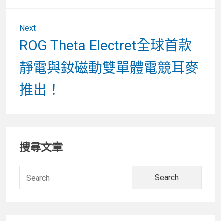
Next
Next
ROG Theta Electret全球首款
post:
靜電與釹磁動雙單體電競耳麥
推出！
Primary
搜尋文章
Sidebar
Searc
for: