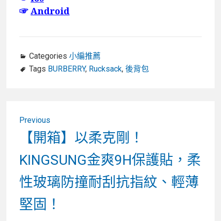
☞
Android
Categories
小編推薦
Tags
BURBERRY
,
Rucksack
,
後背包
文
Previous
章
Previous
【開箱】以柔克剛！
post:
導
KINGSUNG金爽9H保護貼，柔
覽
性玻璃防撞耐刮抗指紋、輕薄
堅固！