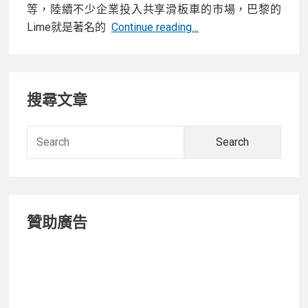
等，陸續不少企業投入共享滑板車的市場，巴黎的
【開
Lime就是著名的
Continue reading…
箱】
暢
Primary
遊
搜尋文章
河
Sidebar
濱
好
Searc
選
for:
擇！
Waymax
X6
贊助廣告
碳
纖
維
電
動